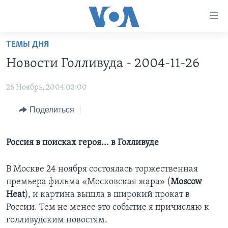
Линки
доступности
Перейти
ТЕМЫ ДНЯ
на
ГЛАВНОЕ
Новости Голливуда - 2004-11-26
основной
ПРОГРАММЫ
контент
26 Ноябрь, 2004 03:00
ПРОЕКТЫ
Перейти
АМЕРИКА
к
ЭКСПЕРТИЗА
Поделиться
НОВОСТИ ЗА МИНУТУ
УЧИМ АНГЛИЙСКИЙ
основной
ИНТЕРВЬЮ
ИТОГИ
НАША АМЕРИКАНСКАЯ ИСТОРИЯ
навигации
Перейти
Россия в поисках героя... в Голливуде
ФАКТЫ ПРОТИВ ФЕЙКОВ
ПОЧЕМУ ЭТО ВАЖНО?
А КАК В АМЕРИКЕ?
в
ЗА СВОБОДУ ПРЕССЫ
ДИСКУССИЯ VOA
АРТЕФАКТЫ
поиск
В Москве 24 ноября состоялась торжественная
премьера фильма «Московская жара» (
Moscow
УЧИМ АНГЛИЙСКИЙ
ДЕТАЛИ
АМЕРИКАНСКИЕ ГОРОДКИ
Heat
), и картина вышла в широкий прокат в
ВИДЕО
НЬЮ-ЙОРК NEW YORK
ТЕСТЫ
России. Тем не менее это событие я причисляю к
ПОДПИСКА НА НОВОСТИ
голливудским новостям.
АМЕРИКА. БОЛЬШОЕ ПУТЕШЕСТВИЕ