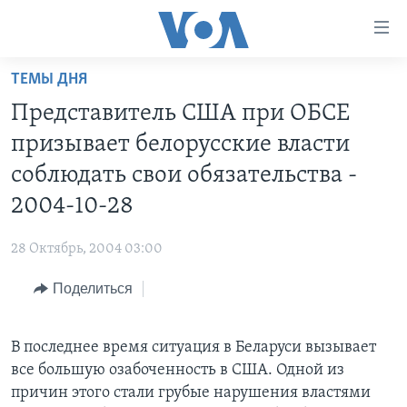
Линки
доступности
Перейти
ТЕМЫ ДНЯ
на
ГЛАВНОЕ
Представитель США при ОБСЕ
основной
ПРОГРАММЫ
контент
призывает белорусские власти
ПРОЕКТЫ
Перейти
АМЕРИКА
соблюдать свои обязательства -
к
ЭКСПЕРТИЗА
НОВОСТИ ЗА МИНУТУ
УЧИМ АНГЛИЙСКИЙ
2004-10-28
основной
ИНТЕРВЬЮ
ИТОГИ
НАША АМЕРИКАНСКАЯ ИСТОРИЯ
навигации
28 Октябрь, 2004 03:00
Перейти
ФАКТЫ ПРОТИВ ФЕЙКОВ
ПОЧЕМУ ЭТО ВАЖНО?
А КАК В АМЕРИКЕ?
в
Поделиться
ЗА СВОБОДУ ПРЕССЫ
ДИСКУССИЯ VOA
АРТЕФАКТЫ
поиск
УЧИМ АНГЛИЙСКИЙ
ДЕТАЛИ
АМЕРИКАНСКИЕ ГОРОДКИ
В последнее время ситуация в Беларуси вызывает
ВИДЕО
НЬЮ-ЙОРК NEW YORK
ТЕСТЫ
все большую озабоченность в США. Одной из
ПОДПИСКА НА НОВОСТИ
причин этого стали грубые нарушения властями
АМЕРИКА. БОЛЬШОЕ ПУТЕШЕСТВИЕ