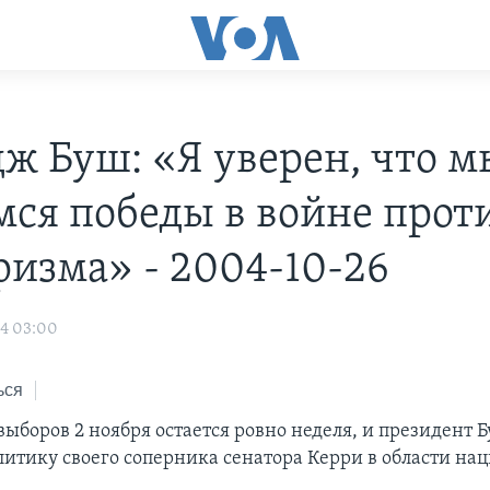
ж Буш: «Я уверен, что м
мся победы в войне прот
ризма» - 2004-10-26
04 03:00
ься
ыборов 2 ноября остается ровно неделя, и президент Б
литику своего соперника сенатора Керри в области на
.