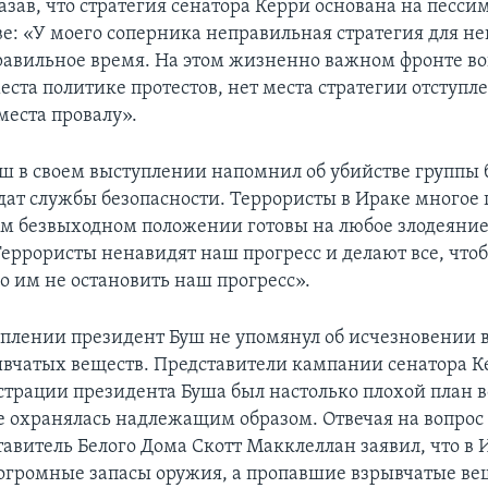
азав, что стратегия сенатора Керри основана на песси
е: «У моего соперника неправильная стратегия для н
равильное время. На этом жизненно важном фронте в
еста политике протестов, нет места стратегии отступл
места провалу».
ш в своем выступлении напомнил об убийстве группы
дат службы безопасности. Террористы в Ираке многое 
оем безвыходном положении готовы на любое злодеяние
Террористы ненавидят наш прогресс и делают все, что
о им не остановить наш прогресс».
уплении президент Буш не упомянул об исчезновении 
ывчатых веществ. Представители кампании сенатора К
страции президента Буша был настолько плохой план в
е охранялась надлежащим образом. Отвечая на вопрос 
тавитель Белого Дома Скотт Макклеллан заявил, что в
громные запасы оружия, а пропавшие взрывчатые ве