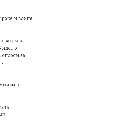
Ираке и войне
а затем в
 идет о
 опросы за
ив
омнили в
рать
ями