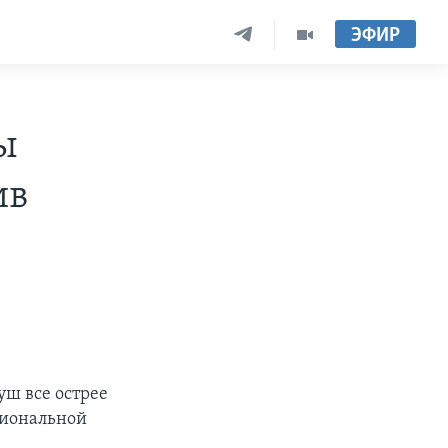
ЭФИР
ы
ив
уш все острее
циональной