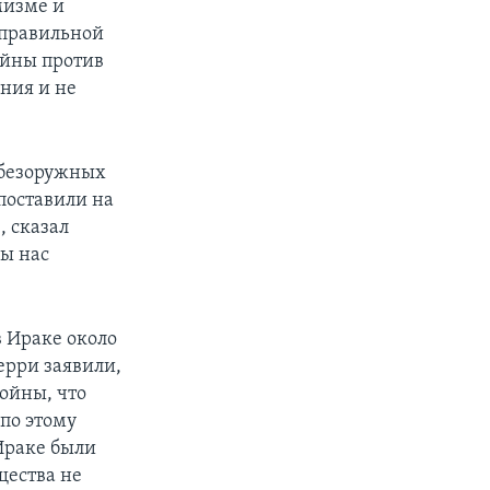
мизме и
еправильной
ойны против
ения и не
 безоружных
поставили на
, сказал
бы нас
в Ираке около
ерри заявили,
ойны, что
по этому
 Ираке были
щества не