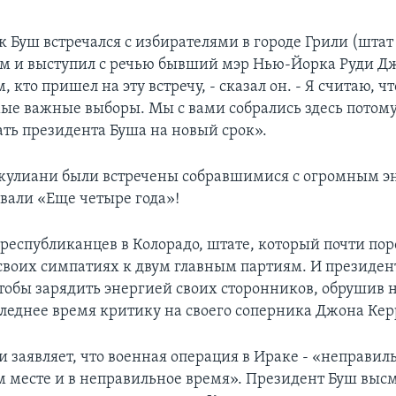
 Буш встречался с избирателями в городе Грили (штат 
м и выступил с речью бывший мэр Нью-Йорка Руди Д
, кто пришел на эту встречу, - сказал он. - Я считаю, ч
мые важные выборы. Мы с вами собрались здесь потому
ть президента Буша на новый срок».
жулиани были встречены собравшимися с огромным э
вали «Еще четыре года»!
 республиканцев в Колорадо, штате, который почти по
 своих симпатиях к двум главным партиям. И президент
тобы зарядить энергией своих сторонников, обрушив 
следнее время критику на своего соперника Джона Кер
 заявляет, что военная операция в Ираке - «неправил
 месте и в неправильное время». Президент Буш высм