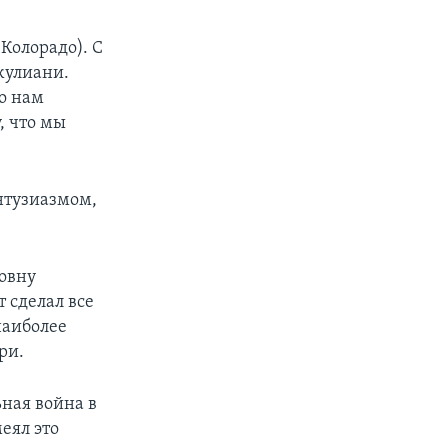
Колорадо). С
жулиани.
то нам
, что мы
нтузиазмом,
ровну
 сделал все
наиболее
ри.
ьная война в
еял это