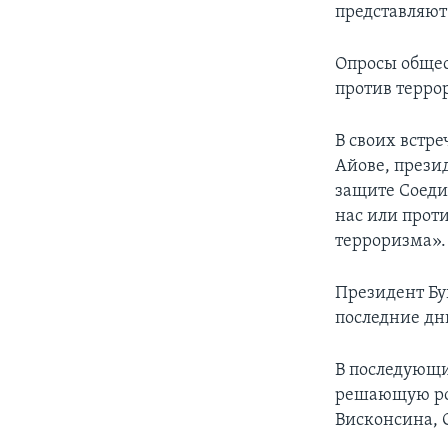
представляют
Опросы общес
против терро
В своих встре
Айове, презид
защите Соеди
нас или проти
терроризма».
Президент Бу
последние дн
В последующи
решающую рол
Висконсина, 