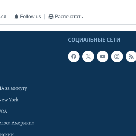
ься
Follow us
Распечатать
Ы
СОЦИАЛЬНЫЕ СЕТИ
А за минуту
New York
VOA
олоса Америки»
ийский