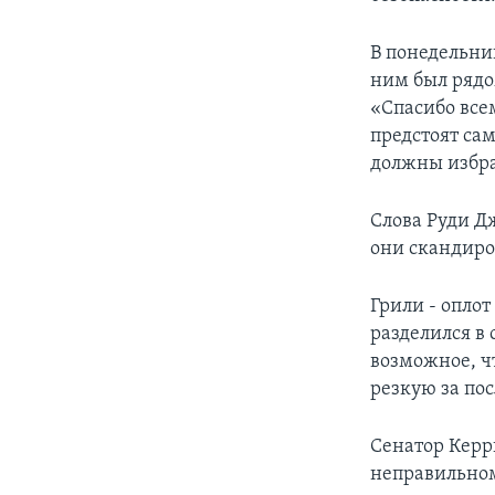
В понедельник
ним был рядо
«Спасибо всем
предстоят са
должны избра
Слова Руди Д
они скандиро
Грили - оплот
разделился в
возможное, ч
резкую за по
Сенатор Керри
неправильном