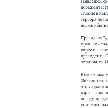
заявление, ск
пораженчеств
страны в неп
террора нет м
должно быть 
Президент Бу
иракских сол
карту и в св
президент: «
остановить. Н
В своем выст
350 тонн взр
что у админи
взрывчатка н
поводу, предс
уничтожены о