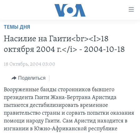
Линки
доступности
Перейти
ТЕМЫ ДНЯ
на
ГЛАВНОЕ
Насилие на Гаити<br><I>18
основной
ПРОГРАММЫ
контент
октября 2004 г.</i> - 2004-10-18
ПРОЕКТЫ
Перейти
АМЕРИКА
к
18 Октябрь, 2004 03:00
ЭКСПЕРТИЗА
НОВОСТИ ЗА МИНУТУ
УЧИМ АНГЛИЙСКИЙ
основной
Поделиться
ИНТЕРВЬЮ
ИТОГИ
НАША АМЕРИКАНСКАЯ ИСТОРИЯ
навигации
Перейти
ФАКТЫ ПРОТИВ ФЕЙКОВ
Вооруженные банды сторонников бывшего
ПОЧЕМУ ЭТО ВАЖНО?
А КАК В АМЕРИКЕ?
в
президента Гаити Жана-Бертрана Аристида
ЗА СВОБОДУ ПРЕССЫ
ДИСКУССИЯ VOA
АРТЕФАКТЫ
поиск
пытаются дестабилизировать временное
УЧИМ АНГЛИЙСКИЙ
ДЕТАЛИ
АМЕРИКАНСКИЕ ГОРОДКИ
правительство страны и сорвать попытки оказания
помощи народу Гаити. Сам Аристид находится в
ВИДЕО
НЬЮ-ЙОРК NEW YORK
ТЕСТЫ
изгнании в Южно-Африканской республике
ПОДПИСКА НА НОВОСТИ
АМЕРИКА. БОЛЬШОЕ ПУТЕШЕСТВИЕ