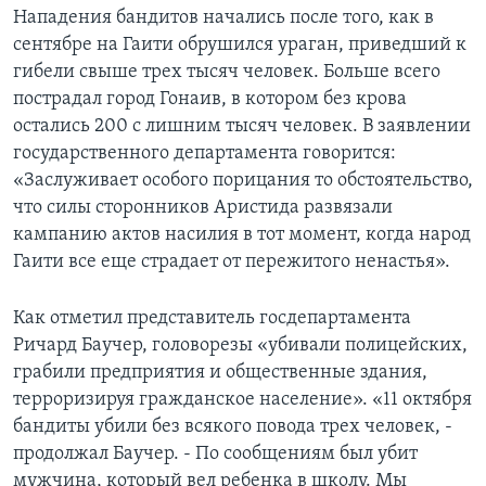
Нападения бандитов начались после того, как в
Learning English
сентябре на Гаити обрушился ураган, приведший к
гибели свыше трех тысяч человек. Больше всего
СОЦИАЛЬНЫЕ СЕТИ
пострадал город Гонаив, в котором без крова
остались 200 с лишним тысяч человек. В заявлении
государственного департамента говорится:
«Заслуживает особого порицания то обстоятельство,
Языки
что силы сторонников Аристида развязали
кампанию актов насилия в тот момент, когда народ
Гаити все еще страдает от пережитого ненастья».
Как отметил представитель госдепартамента
Ричард Баучер, головорезы «убивали полицейских,
грабили предприятия и общественные здания,
терроризируя гражданское население». «11 октября
бандиты убили без всякого повода трех человек, -
продолжал Баучер. - По сообщениям был убит
мужчина, который вел ребенка в школу. Мы