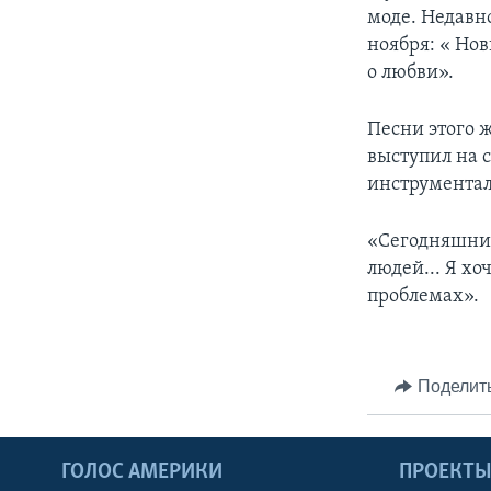
моде. Недавн
ноября: « Но
о любви».
Песни этого 
выступил на с
инструменталь
«Сегодняшний
людей... Я хо
проблемах».
Поделит
ГОЛОС АМЕРИКИ
ПРОЕКТ