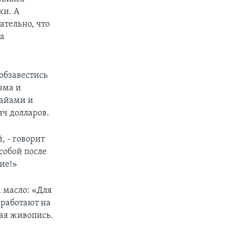
ки. А
ательно, что
на
 обзавестись
зма и
Майами и
яч долларов.
, - говорит
собой после
ие!»
 масло: «Для
работают на
ная живопись.