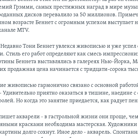
емий Грэмми, самых престижных наград в мире музы
роданных дисков перевалило за 50 миллионов. Примеч
нном возрасте Беннет с огромным успехом выступает 
канале MTV.
. Недавно Тони Беннет увлекся живописью и уже успел
. Стиль его работ определяют как смесь импрессиони
ртины Беннета выставлялись в галереях Нью-Йорка, 
их продажная цена начинается с тридцати-сорока тыс
ие живописью гармонично связано с основной работой
- Удивительно приятно оказаться в тишине, наедине с 
лей. Но когда это занятие приедается, как радует пен
пишет акварели - в гастрольной жизни они проще, чем
ляными красками необходима мастерская. Художники 
картины долго сохнут. Иное дело - акварель. Спонтан