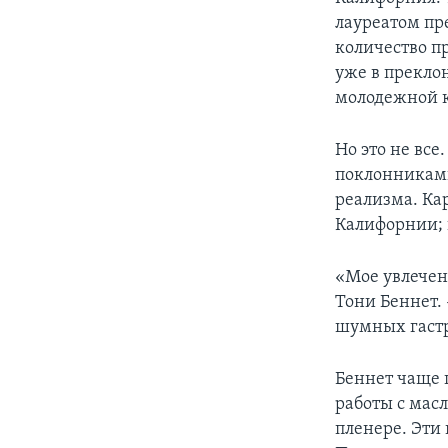
лауреатом пр
количество п
уже в прекло
молодежной 
Но это не все
поклонниками
реализма. Ка
Калифорнии; 
«Мое увлечен
Тони Беннет. 
шумных гастро
Беннет чаще 
работы с мас
пленере. Эти 