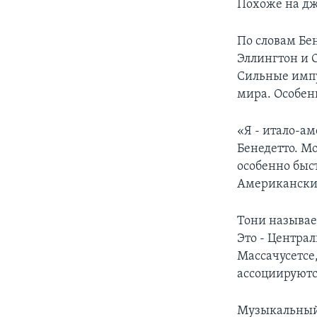
Похоже на джа
По словам Бе
Эллингтон и 
Сильные импу
мира. Особен
«Я - итало-а
Бенедетто. М
особенно быс
Американские
Тони называе
Это - Центра
Массачусетсе
ассоциируются
Музыкальный 