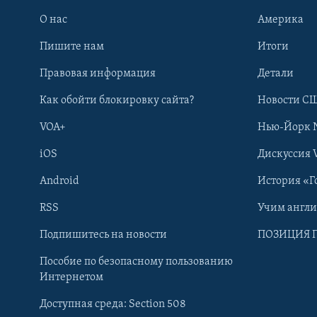
О нас
Америка
Пишите нам
Итоги
Правовая информация
Детали
Как обойти блокировку сайта?
Новости СШ
VOA+
Нью-Йорк 
iOS
Дискуссия 
Android
История «Г
RSS
Учим англ
Learning English
Подпишитесь на новости
ПОЗИЦИЯ 
Пособие по безопасному пользованию
СОЦИАЛЬНЫЕ СЕТИ
Интернетом
Доступная среда: Section 508