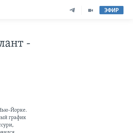
ЭФИР
лант -
Нью-Йорке.
тный график
ссури,
овился