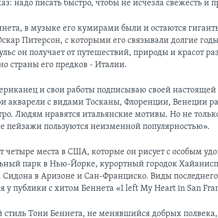
з: надо писать быстро, чтобы не исчезла свежесть и п
ннета, в музыке его кумирами были и остаются гиган
Оскар Питерсон, с которыми его связывали долгие год
льс он получает от путешествий, природы и красот ра
но страны его предков - Италии.
мериканец и свои работы подписываю своей настоящей
ои акварели с видами Тосканы, Флоренции, Венеции р
тро. Людям нравятся итальянские мотивы. Но не тольк
 пейзажи пользуются неизменной популярностью».
т четыре места в США, которые он рисует с особым уд
льный парк в Нью-Йорке, курортный городок Хайанисп
, Сидона в Аризоне и Сан-Франциско. Виды последнег
 у публики с хитом Беннета «I left My Heart in San Fran
стиль Тони Беннета, не менявшийся добрых полвека, 