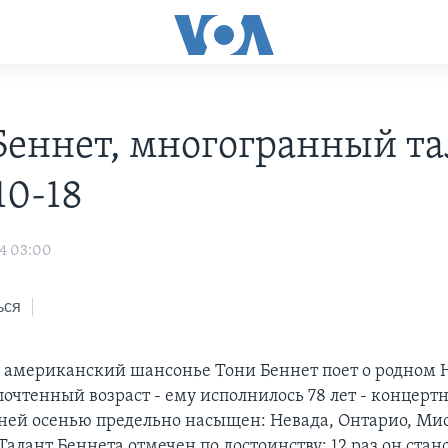
Беннет, многогранный та
10-18
4 03:00
ься
американский шансонье Тони Беннет поет о родном 
почтенный возраст - ему исполнилось 78 лет - концер
ей осенью предельно насыщен: Невада, Онтарио, Ми
алант Беннета отмечен по достоинству: 12 раз он стан