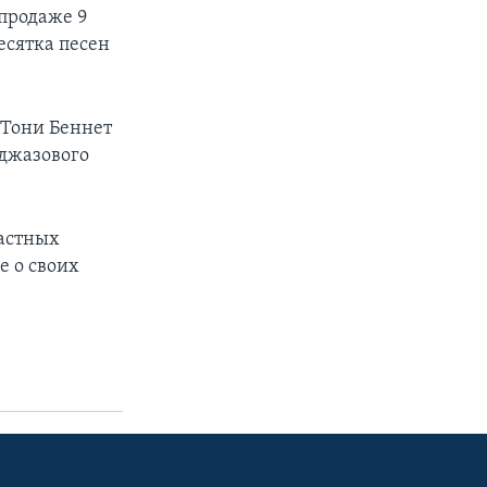
 продаже 9
есятка песен
 Тони Беннет
 джазового
частных
е о своих