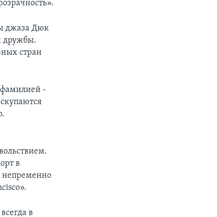
розрачность».
ты джаза Дюк
ы дружбы.
зных стран
 фамилией -
аскупаются
о.
овольствием.
орт в
о непременно
cisco».
всегда в