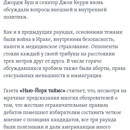
Джордж Буш и сенатор Джон Керри вновь
обсуждали вопросы внешней и внутренней
Learning English
политики.
СОЦИАЛЬНЫЕ СЕТИ
Как и в предыдущих раундах, основными темами
были война в Ираке, внутренняя безопасность,
налоги и медицинское страхование. Оппоненты
Языки
стояли каждый у своей трибуны на расстоянии
трех метров друг от друга. В числе горячо
обсуждавшихся проблем также были аборты, права
сексуальных меньшинств и иммиграция.
Газета
«Нью-Йорк таймс»
считает, что, несмотря на
мрачные предсказания многих обозревателей о
том, что жесткие ограничительные правила
дебатов помешают избирателям составить четкое
мнение о позициях кандидатов, все три раунда
были полезными и дали американцам много