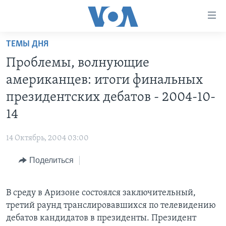
Линки
доступности
Перейти
ТЕМЫ ДНЯ
на
ГЛАВНОЕ
Проблемы, волнующие
основной
ПРОГРАММЫ
контент
американцев: итоги финальных
ПРОЕКТЫ
Перейти
АМЕРИКА
президентских дебатов - 2004-10-
к
ЭКСПЕРТИЗА
НОВОСТИ ЗА МИНУТУ
УЧИМ АНГЛИЙСКИЙ
14
основной
ИНТЕРВЬЮ
ИТОГИ
НАША АМЕРИКАНСКАЯ ИСТОРИЯ
навигации
14 Октябрь, 2004 03:00
Перейти
ФАКТЫ ПРОТИВ ФЕЙКОВ
ПОЧЕМУ ЭТО ВАЖНО?
А КАК В АМЕРИКЕ?
в
Поделиться
ЗА СВОБОДУ ПРЕССЫ
ДИСКУССИЯ VOA
АРТЕФАКТЫ
поиск
УЧИМ АНГЛИЙСКИЙ
ДЕТАЛИ
АМЕРИКАНСКИЕ ГОРОДКИ
В среду в Аризоне состоялся заключительный,
ВИДЕО
НЬЮ-ЙОРК NEW YORK
ТЕСТЫ
третий раунд транслировавшихся по телевидению
ПОДПИСКА НА НОВОСТИ
дебатов кандидатов в президенты. Президент
АМЕРИКА. БОЛЬШОЕ ПУТЕШЕСТВИЕ