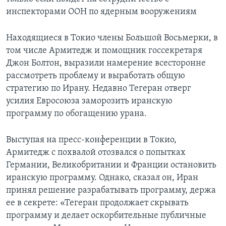
инспекторами ООН по ядерным вооружениям
Learning English
Находящиеся в Токио члены Большой Восьмерки, в
СОЦИАЛЬНЫЕ СЕТИ
том числе Армитедж и помощник госсекретаря
Джон Болтон, выразили намерение всесторонне
рассмотреть проблему и выработать общую
стратегию по Ирану. Недавно Тегеран отверг
Языки
усилия Евросоюза заморозить иранскую
программу по обогащению урана.
Выступая на пресс-конференции в Токио,
Армитедж с похвалой отозвался о попытках
Германии, Великобритании и Франции остановить
иранскую программу. Однако, сказал он, Иран
принял решение разрабатывать программу, держа
ее в секрете: «Тегеран продолжает скрывать
программу и делает оскорбительные публичные