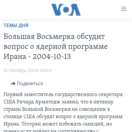
Линки
доступности
Перейти
ТЕМЫ ДНЯ
на
ГЛАВНОЕ
Большая Восьмерка обсудит
основной
ПРОГРАММЫ
контент
вопрос о ядерной программе
ПРОЕКТЫ
Перейти
АМЕРИКА
Ирана - 2004-10-13
к
ЭКСПЕРТИЗА
НОВОСТИ ЗА МИНУТУ
УЧИМ АНГЛИЙСКИЙ
основной
13 Октябрь, 2004 03:00
ИНТЕРВЬЮ
ИТОГИ
НАША АМЕРИКАНСКАЯ ИСТОРИЯ
навигации
Перейти
Поделиться
ФАКТЫ ПРОТИВ ФЕЙКОВ
ПОЧЕМУ ЭТО ВАЖНО?
А КАК В АМЕРИКЕ?
в
Первый заместитель государственного секретаря
ЗА СВОБОДУ ПРЕССЫ
ДИСКУССИЯ VOA
АРТЕФАКТЫ
поиск
США Ричард Армитедж заявил, что в пятницу
УЧИМ АНГЛИЙСКИЙ
ДЕТАЛИ
АМЕРИКАНСКИЕ ГОРОДКИ
страны Большой Восьмерки на совещании в
ВИДЕО
столице США обсудят вопрос о ядерной программ
НЬЮ-ЙОРК NEW YORK
ТЕСТЫ
Ирана. Тегеран может избежать санкций, но
ПОДПИСКА НА НОВОСТИ
АМЕРИКА. БОЛЬШОЕ ПУТЕШЕСТВИЕ
только если пойдет на сотрудничество с