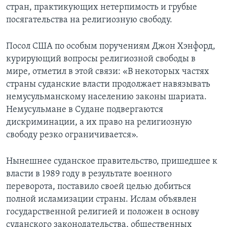
стран, практикующих нетерпимость и грубые
Learning English
посягательства на религиозную свободу.
СОЦИАЛЬНЫЕ СЕТИ
Посол США по особым поручениям Джон Хэнфорд,
курирующий вопросы религиозной свободы в
мире, отметил в этой связи: «В некоторых частях
страны суданские власти продолжает навязывать
Языки
немусульманскому населению законы шариата.
Немусульмане в Судане подвергаются
дискриминации, а их право на религиозную
свободу резко ограничивается».
Нынешнее суданское правительство, пришедшее к
власти в 1989 году в результате военного
переворота, поставило своей целью добиться
полной исламизации страны. Ислам объявлен
государственной религией и положен в основу
суданского законодательства, общественных