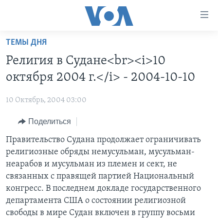
Линки
доступности
Перейти
ТЕМЫ ДНЯ
на
ГЛАВНОЕ
Религия в Судане<br><i>10
основной
ПРОГРАММЫ
контент
октября 2004 г.</i> - 2004-10-10
ПРОЕКТЫ
Перейти
АМЕРИКА
к
10 Октябрь, 2004 03:00
ЭКСПЕРТИЗА
НОВОСТИ ЗА МИНУТУ
УЧИМ АНГЛИЙСКИЙ
основной
Поделиться
ИНТЕРВЬЮ
ИТОГИ
НАША АМЕРИКАНСКАЯ ИСТОРИЯ
навигации
Перейти
ФАКТЫ ПРОТИВ ФЕЙКОВ
Правительство Судана продолжает ограничивать
ПОЧЕМУ ЭТО ВАЖНО?
А КАК В АМЕРИКЕ?
в
религиозные обряды немусульман, мусульман-
ЗА СВОБОДУ ПРЕССЫ
ДИСКУССИЯ VOA
АРТЕФАКТЫ
поиск
неарабов и мусульман из племен и сект, не
УЧИМ АНГЛИЙСКИЙ
ДЕТАЛИ
АМЕРИКАНСКИЕ ГОРОДКИ
связанных с правящей партией Национальный
конгресс. В последнем докладе государственного
ВИДЕО
НЬЮ-ЙОРК NEW YORK
ТЕСТЫ
департамента США о состоянии религиозной
ПОДПИСКА НА НОВОСТИ
АМЕРИКА. БОЛЬШОЕ ПУТЕШЕСТВИЕ
свободы в мире Судан включен в группу восьми