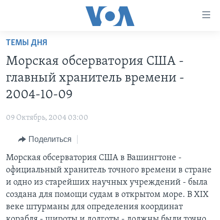
Линки
доступности
Перейти
ТЕМЫ ДНЯ
на
ГЛАВНОЕ
Морская обсерватория США -
основной
ПРОГРАММЫ
контент
главный хранитель времени -
ПРОЕКТЫ
Перейти
АМЕРИКА
2004-10-09
к
ЭКСПЕРТИЗА
НОВОСТИ ЗА МИНУТУ
УЧИМ АНГЛИЙСКИЙ
основной
09 Октябрь, 2004 03:00
ИНТЕРВЬЮ
ИТОГИ
НАША АМЕРИКАНСКАЯ ИСТОРИЯ
навигации
Перейти
Поделиться
ФАКТЫ ПРОТИВ ФЕЙКОВ
ПОЧЕМУ ЭТО ВАЖНО?
А КАК В АМЕРИКЕ?
в
Морская обсерватория США в Вашингтоне -
ЗА СВОБОДУ ПРЕССЫ
ДИСКУССИЯ VOA
АРТЕФАКТЫ
поиск
официальный хранитель точного времени в стране
УЧИМ АНГЛИЙСКИЙ
ДЕТАЛИ
АМЕРИКАНСКИЕ ГОРОДКИ
и одно из старейших научных учреждений - была
ВИДЕО
создана для помощи судам в открытом море. В XIX
НЬЮ-ЙОРК NEW YORK
ТЕСТЫ
веке штурманы для определения координат
ПОДПИСКА НА НОВОСТИ
АМЕРИКА. БОЛЬШОЕ ПУТЕШЕСТВИЕ
корабля - широты и долготы - должны были точно