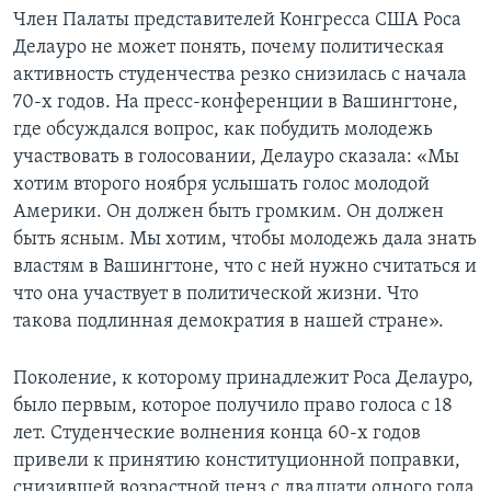
Член Палаты представителей Конгресса США Роса
Learning English
Делауро не может понять, почему политическая
активность студенчества резко снизилась с начала
СОЦИАЛЬНЫЕ СЕТИ
70-х годов. На пресс-конференции в Вашингтоне,
где обсуждался вопрос, как побудить молодежь
участвовать в голосовании, Делауро сказала: «Мы
хотим второго ноября услышать голос молодой
Языки
Америки. Он должен быть громким. Он должен
быть ясным. Мы хотим, чтобы молодежь дала знать
властям в Вашингтоне, что с ней нужно считаться и
что она участвует в политической жизни. Что
такова подлинная демократия в нашей стране».
Поколение, к которому принадлежит Роса Делауро,
было первым, которое получило право голоса с 18
лет. Студенческие волнения конца 60-х годов
привели к принятию конституционной поправки,
снизившей возрастной ценз с двадцати одного года