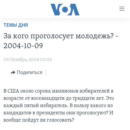
Линки
доступности
Перейти
ТЕМЫ ДНЯ
на
ГЛАВНОЕ
За кого проголосует молодежь? -
основной
ПРОГРАММЫ
контент
2004-10-09
ПРОЕКТЫ
Перейти
АМЕРИКА
к
09 Октябрь, 2004 03:00
ЭКСПЕРТИЗА
НОВОСТИ ЗА МИНУТУ
УЧИМ АНГЛИЙСКИЙ
основной
Поделиться
ИНТЕРВЬЮ
ИТОГИ
НАША АМЕРИКАНСКАЯ ИСТОРИЯ
навигации
Перейти
ФАКТЫ ПРОТИВ ФЕЙКОВ
ПОЧЕМУ ЭТО ВАЖНО?
А КАК В АМЕРИКЕ?
в
В США около сорока миллионов избирателей в
ЗА СВОБОДУ ПРЕССЫ
ДИСКУССИЯ VOA
АРТЕФАКТЫ
поиск
возрасте от восемнадцати до тридцати лет. Это
УЧИМ АНГЛИЙСКИЙ
ДЕТАЛИ
АМЕРИКАНСКИЕ ГОРОДКИ
каждый пятый избиратель. В пользу какого из
кандидатов в президенты они проголосуют? И
ВИДЕО
НЬЮ-ЙОРК NEW YORK
ТЕСТЫ
вообще пойдут ли голосовать?
ПОДПИСКА НА НОВОСТИ
АМЕРИКА. БОЛЬШОЕ ПУТЕШЕСТВИЕ