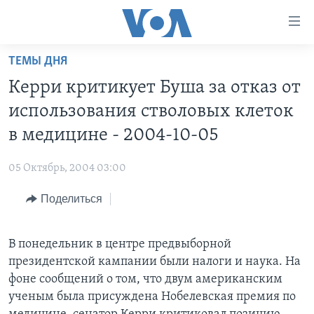
Линки
доступности
Перейти
ТЕМЫ ДНЯ
на
ГЛАВНОЕ
Керри критикует Буша за отказ от
основной
ПРОГРАММЫ
контент
использования стволовых клеток
ПРОЕКТЫ
Перейти
АМЕРИКА
в медицине - 2004-10-05
к
ЭКСПЕРТИЗА
НОВОСТИ ЗА МИНУТУ
УЧИМ АНГЛИЙСКИЙ
основной
05 Октябрь, 2004 03:00
ИНТЕРВЬЮ
ИТОГИ
НАША АМЕРИКАНСКАЯ ИСТОРИЯ
навигации
Перейти
Поделиться
ФАКТЫ ПРОТИВ ФЕЙКОВ
ПОЧЕМУ ЭТО ВАЖНО?
А КАК В АМЕРИКЕ?
в
ЗА СВОБОДУ ПРЕССЫ
ДИСКУССИЯ VOA
АРТЕФАКТЫ
поиск
В понедельник в центре предвыборной
УЧИМ АНГЛИЙСКИЙ
ДЕТАЛИ
АМЕРИКАНСКИЕ ГОРОДКИ
президентской кампании были налоги и наука. На
ВИДЕО
НЬЮ-ЙОРК NEW YORK
ТЕСТЫ
фоне сообщений о том, что двум американским
ученым была присуждена Нобелевская премия по
ПОДПИСКА НА НОВОСТИ
АМЕРИКА. БОЛЬШОЕ ПУТЕШЕСТВИЕ