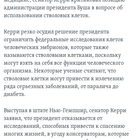
медицине, сенатор Керри критиковал позицию
администрации президента Буша в вопросе об
Learning English
использовании стволовых клеток.
СОЦИАЛЬНЫЕ СЕТИ
Керри резко осудил решение президента
ограничить федеральные исследования клеток
человеческих эмбрионов, которые также
называются стволовыми клетками, поскольку
Языки
могут взять на себя все функции человеческого
организма. Некоторые ученые считают, что
стволовые клетки могут привести к излечению
ряда серьезных заболеваний, от паралича до
диабета.
Выступая в штате Нью-Гемпшир, сенатор Керри
заявил, что президент отказывается от
исследований, способных привести к спасению
многих жизней, в угоду консерваторам, которые