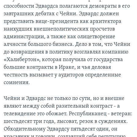
способности Эдвардса полагаются демократы в его
завтрашних дебатах с Чейни. Эдвардс должен
представить вице-президента как архитектора
наихудших внешнеполитических просчетов
администрации, а также как олицетворение
алчности большого бизнеса. Дело в том, что Чейни
до возвращения в политику возглавлял компанию
«Халибертон», которая получила от государства
большие контракты в Ираке, и чья деловая
честность вызывает у аудиторов определенные
сомнения.
Чейни и Эдвардс не только по сути, но и внешне
являют между собой разительный контраст - а
телевидение это обожает. Республиканец - ветеран:
шестьдесят три года, лысоват, резок в суждениях.
Обходительному Эдвардсу пятьдесят один, он
красавчик и говорун, создавший себе репутацию