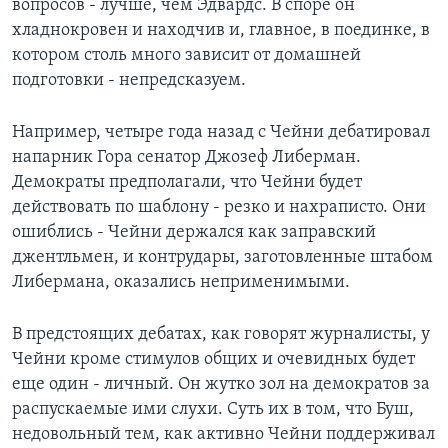
вопросов - лучше, чем Эдвардс. В споре он
хладнокровен и находчив и, главное, в поединке, в
котором столь много зависит от домашней
подготовки - непредсказуем.
Например, четыре года назад с Чейни дебатировал
напарник Гора сенатор Джозеф Либерман.
Демократы предполагали, что Чейни будет
действовать по шаблону - резко и нахраписто. Они
ошиблись - Чейни держался как заправский
джентльмен, и контрудары, заготовленные штабом
Либермана, оказались неприменимыми.
В предстоящих дебатах, как говорят журналисты, у
Чейни кроме стимулов общих и очевидных будет
еще один - личный. Он жутко зол на демократов за
распускаемые ими слухи. Суть их в том, что Буш,
недовольный тем, как активно Чейни поддерживал