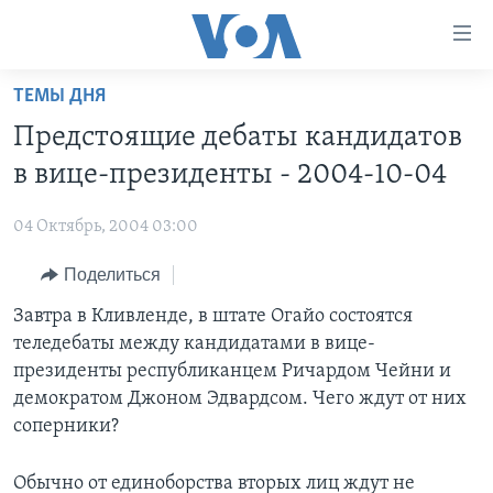
Линки
доступности
Перейти
ТЕМЫ ДНЯ
на
ГЛАВНОЕ
Предстоящие дебаты кандидатов
основной
ПРОГРАММЫ
контент
в вице-президенты - 2004-10-04
ПРОЕКТЫ
Перейти
АМЕРИКА
к
04 Октябрь, 2004 03:00
ЭКСПЕРТИЗА
НОВОСТИ ЗА МИНУТУ
УЧИМ АНГЛИЙСКИЙ
основной
Поделиться
ИНТЕРВЬЮ
ИТОГИ
НАША АМЕРИКАНСКАЯ ИСТОРИЯ
навигации
Перейти
ФАКТЫ ПРОТИВ ФЕЙКОВ
Завтра в Кливленде, в штате Огайо состоятся
ПОЧЕМУ ЭТО ВАЖНО?
А КАК В АМЕРИКЕ?
в
теледебаты между кандидатами в вице-
ЗА СВОБОДУ ПРЕССЫ
ДИСКУССИЯ VOA
АРТЕФАКТЫ
поиск
президенты республиканцем Ричардом Чейни и
УЧИМ АНГЛИЙСКИЙ
ДЕТАЛИ
АМЕРИКАНСКИЕ ГОРОДКИ
демократом Джоном Эдвардсом. Чего ждут от них
соперники?
ВИДЕО
НЬЮ-ЙОРК NEW YORK
ТЕСТЫ
ПОДПИСКА НА НОВОСТИ
АМЕРИКА. БОЛЬШОЕ ПУТЕШЕСТВИЕ
Обычно от единоборства вторых лиц ждут не