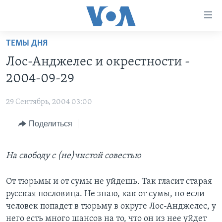
Линки
доступности
Перейти
ТЕМЫ ДНЯ
на
ГЛАВНОЕ
Лос-Анджелес и окрестности -
основной
ПРОГРАММЫ
контент
2004-09-29
ПРОЕКТЫ
Перейти
АМЕРИКА
к
29 Сентябрь, 2004 03:00
ЭКСПЕРТИЗА
НОВОСТИ ЗА МИНУТУ
УЧИМ АНГЛИЙСКИЙ
основной
Поделиться
ИНТЕРВЬЮ
ИТОГИ
НАША АМЕРИКАНСКАЯ ИСТОРИЯ
навигации
Перейти
ФАКТЫ ПРОТИВ ФЕЙКОВ
ПОЧЕМУ ЭТО ВАЖНО?
А КАК В АМЕРИКЕ?
в
На свободу с (не)чистой совестью
ЗА СВОБОДУ ПРЕССЫ
ДИСКУССИЯ VOA
АРТЕФАКТЫ
поиск
УЧИМ АНГЛИЙСКИЙ
ДЕТАЛИ
АМЕРИКАНСКИЕ ГОРОДКИ
От тюрьмы и от сумы не уйдешь. Так гласит старая
русская пословица. Не знаю, как от сумы, но если
ВИДЕО
НЬЮ-ЙОРК NEW YORK
ТЕСТЫ
человек попадет в тюрьму в округе Лос-Анджелес, у
ПОДПИСКА НА НОВОСТИ
АМЕРИКА. БОЛЬШОЕ ПУТЕШЕСТВИЕ
него есть много шансов на то, что он из нее уйдет