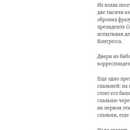
Из холла посе
две тысячи 
обронил фразу
президента С
испытывая де
Конгресса.
Двери из биб
корреспонден
Еще одно пре
спальней: на 
стоят его ба
спальню чере
на первом эт
спальни, еще