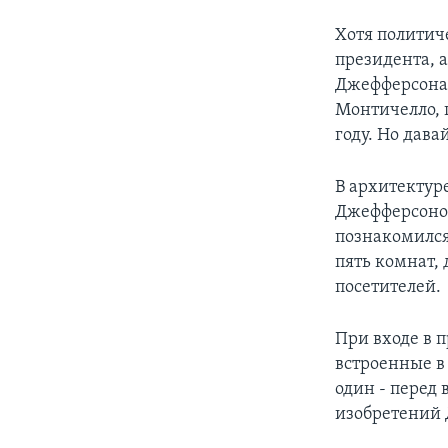
Хотя политич
президента, 
Джефферсона 
Монтичелло, г
году. Но дава
В архитектур
Джефферсоном
познакомился
пять комнат, 
посетителей.
При входе в 
встроенные в
один - перед 
изобретений