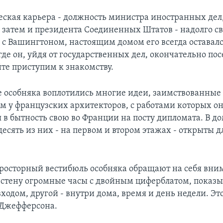
еская карьера - должность министра иностранных дел,
а затем и президента Соединенных Штатов - надолго с
с Вашингтоном, настоящим домом его всегда оставал
де он, уйдя от государственных дел, окончательно пос
йте приступим к знакомству.
е особняка воплотились многие идеи, заимствованные
 у французских архитекторов, с работами которых о
 в бытность свою во Франции на посту дипломата. В д
десять из них - на первом и втором этажах - открыты д
просторный вестибюль особняка обращают на себя вни
 стену огромные часы с двойным циферблатом, пока
входом, другой - внутри дома, время и день недели. Это
 Джефферсона.