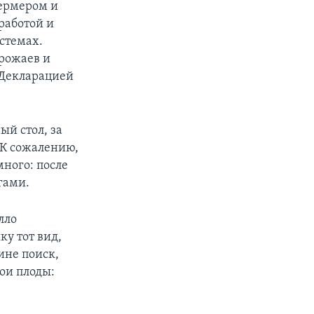
фермером и
работой и
стемах.
рожаев и
 Декларацией
ый стол, за
 К сожалению,
ного: после
гами.
лло
ку тот вид,
ине поиск,
ои плоды: