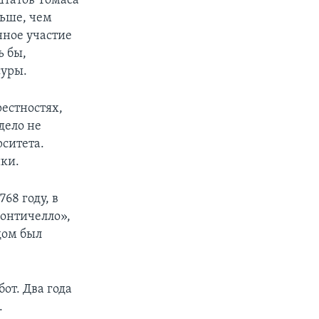
Штатов Томаса
ьше, чем
нное участие
ь бы,
суры.
рестностях,
дело не
рситета.
ки.
68 году, в
Монтичелло»,
дом был
от. Два года
.