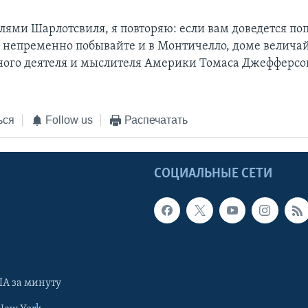
лями Шарлотсвиля, я повторяю: если вам доведется поп
 непременно побывайте и в Монтичелло, доме велича
ного деятеля и мыслителя Америки Томаса Джефферсо
ься
Follow us
Распечатать
Ы
СОЦИАЛЬНЫЕ СЕТИ
А за минуту