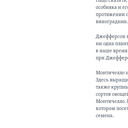
Надо сказать
особняка и е
протяжении со
виноградник.
Джефферсон в
ни одна плант
в наше время 
при Джеффер
Монтичелло н
Здесь выращи
также крупны
сортов овоще
Монтичелло. 
котором посе
семена.