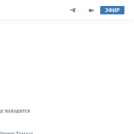
ЭФИР
де находится