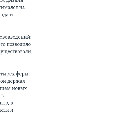
чем дизайн
нимался на
сада и
нововведений:
что позволило
 существовали
етырех ферм.
сон держал
ением новых
 в
нтр, в
укты и