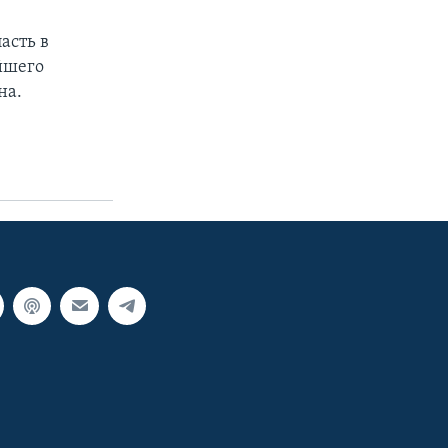
асть в
йшего
на.