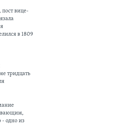
 пост вице-
вязала
ся
елился в 1809
н
оме тридцать
ля
мание
зывающим,
 - одно из