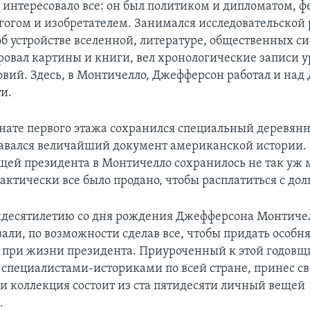
интересовало все: он был политиком и дипломатом, 
гогом и изобретателем. Занимался исследовательской 
об устройстве вселенной, литературе, общественных си
овал картины и книги, вел хронологические записи у
овий. Здесь, в Монтичелло, Джефферсон работал и над
и.
нате первого этажа сохранился специальный деревянн
авался величайший документ американской истории.
щей президента в Монтичелло сохранилось не так уж м
актически все было продано, чтобы расплатиться с дол
идесятилетию со дня рождения Джефферсона Монтиче
ли, по возможности сделав все, чтобы придать особня
 при жизни президента. Приуроченный к этой годовщ
специалистами-историками по всей стране, принес св
и коллекция состоит из ста пятидесяти личный вещей
.