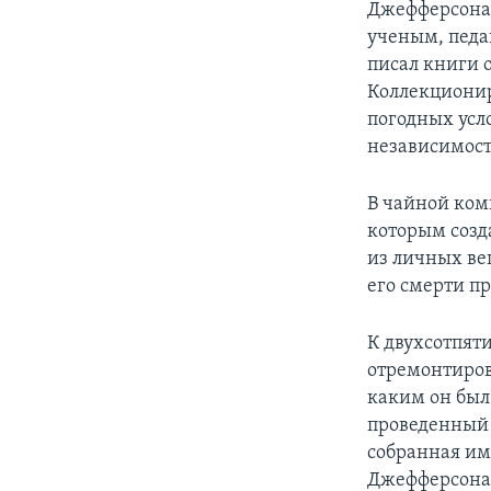
Джефферсона 
ученым, педа
писал книги 
Коллекционир
погодных усл
независимост
В чайной ком
которым созд
из личных ве
его смерти пр
К двухсотпят
отремонтирова
каким он был
проведенный 
собранная им
Джефферсона