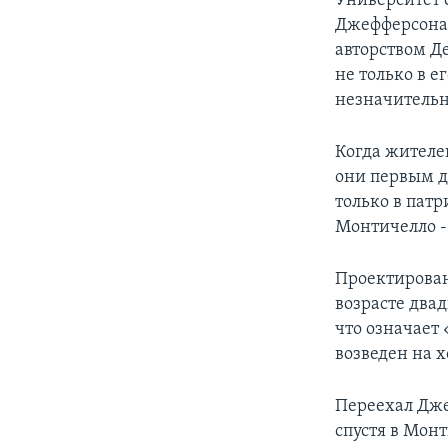
Университет 
Джефферсона.
авторством Д
не только в е
незначительн
Когда жителе
они первым д
только в патр
Монтичелло -
Проектирован
возрасте двад
что означает
возведен на х
Переехал Джеф
спустя в Мон