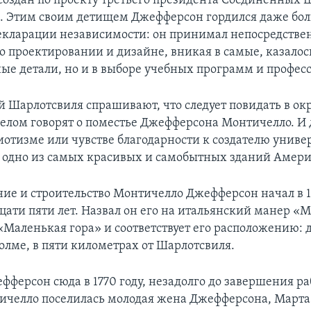
создан по проекту третьего президента Соединенных 
 Этим своим детищем Джефферсон гордился даже бол
екларации независимости: он принимал непосредстве
го проектировании и дизайне, вникая в самые, казалос
ые детали, но и в выборе учебных программ и профес
й Шарлотсвиля спрашивают, что следует повидать в ок
елом говорят о поместье Джефферсона Монтичелло. И 
иотизме или чувстве благодарности к создателю униве
 одно из самых красивых и самобытных зданий Амери
ие и строительство Монтичелло Джефферсон начал в 17
цати пяти лет. Назвал он его на итальянский манер «
 «Маленькая гора» и соответствует его расположению: 
олме, в пяти километрах от Шарлотсвиля.
ферсон сюда в 1770 году, незадолго до завершения раб
тичелло поселилась молодая жена Джефферсона, Марта