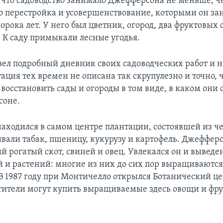
, что садоводство занимало Джефферсона не меньше, 
го перестройка и усовершенствование, которыми он за
рока лет. У него был цветник, огород, два фруктовых 
 К саду примыкали лесные угодья.
ел подробный дневник своих садоводческих работ и 
ация тех времен не описана так скрупулезно и точно, 
восстановить сады и огороды в том виде, в каком они
соне.
аходился в самом центре плантации, состоявшей из ч
вали табак, пшеницу, кукурузу и картофель. Джеффер
й рогатый скот, свиней и овец. Увлекался он и вывед
й и растений: многие из них до сих пор выращиваются
В 1987 году при Монтичелло открылся Ботанический це
тители могут купить выращиваемые здесь овощи и фр