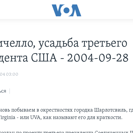
челло, усадьба третьего
дента США - 2004-09-28
004 03:00
ься
новь побываем в окрестностях городка Шарлотсвиль, г
 Virginia - или UVA, как называют его для краткости.