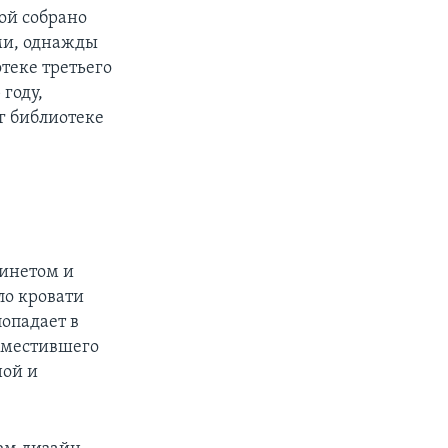
рой собрано
ми, однажды
отеке третьего
году,
г библиотеке
бинетом и
ло кровати
попадает в
азместившего
ной и