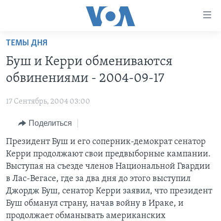
Линки
доступности
Перейти
ТЕМЫ ДНЯ
на
ГЛАВНОЕ
Буш и Керри обмениваются
основной
ПРОГРАММЫ
контент
обвинениями - 2004-09-17
ПРОЕКТЫ
Перейти
АМЕРИКА
к
17 Сентябрь, 2004 03:00
ЭКСПЕРТИЗА
НОВОСТИ ЗА МИНУТУ
УЧИМ АНГЛИЙСКИЙ
основной
Поделиться
ИНТЕРВЬЮ
ИТОГИ
НАША АМЕРИКАНСКАЯ ИСТОРИЯ
навигации
Перейти
ФАКТЫ ПРОТИВ ФЕЙКОВ
Президент Буш и его соперник-демократ сенатор
ПОЧЕМУ ЭТО ВАЖНО?
А КАК В АМЕРИКЕ?
в
Керри продолжают свои предвыборные кампании.
ЗА СВОБОДУ ПРЕССЫ
ДИСКУССИЯ VOA
АРТЕФАКТЫ
поиск
Выступая на съезде членов Национальной Гвардии
УЧИМ АНГЛИЙСКИЙ
ДЕТАЛИ
АМЕРИКАНСКИЕ ГОРОДКИ
в Лас-Вегасе, где за два дня до этого выступил
Джордж Буш, сенатор Керри заявил, что президент
ВИДЕО
НЬЮ-ЙОРК NEW YORK
ТЕСТЫ
Буш обманул страну, начав войну в Ираке, и
ПОДПИСКА НА НОВОСТИ
АМЕРИКА. БОЛЬШОЕ ПУТЕШЕСТВИЕ
продолжает обманывать американских