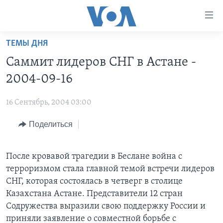
Линки
доступности
Перейти
ТЕМЫ ДНЯ
на
ГЛАВНОЕ
Саммит лидеров СНГ в Астане -
основной
ПРОГРАММЫ
контент
2004-09-16
ПРОЕКТЫ
Перейти
АМЕРИКА
к
16 Сентябрь, 2004 03:00
ЭКСПЕРТИЗА
НОВОСТИ ЗА МИНУТУ
УЧИМ АНГЛИЙСКИЙ
основной
Поделиться
ИНТЕРВЬЮ
ИТОГИ
НАША АМЕРИКАНСКАЯ ИСТОРИЯ
навигации
Перейти
ФАКТЫ ПРОТИВ ФЕЙКОВ
ПОЧЕМУ ЭТО ВАЖНО?
А КАК В АМЕРИКЕ?
в
После кровавой трагедии в Беслане война с
ЗА СВОБОДУ ПРЕССЫ
ДИСКУССИЯ VOA
АРТЕФАКТЫ
поиск
терроризмом стала главной темой встречи лидеров
УЧИМ АНГЛИЙСКИЙ
ДЕТАЛИ
АМЕРИКАНСКИЕ ГОРОДКИ
СНГ, которая состоялась в четверг в столице
Казахстана Астане. Представители 12 стран
ВИДЕО
НЬЮ-ЙОРК NEW YORK
ТЕСТЫ
Содружества выразили свою поддержку России и
ПОДПИСКА НА НОВОСТИ
АМЕРИКА. БОЛЬШОЕ ПУТЕШЕСТВИЕ
приняли заявление о совместной борьбе с