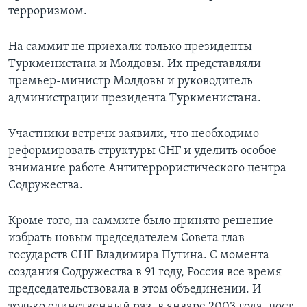
терроризмом.
Learning English
На саммит не приехали только президенты
СОЦИАЛЬНЫЕ СЕТИ
Туркменистана и Молдовы. Их представляли
премьер-министр Молдовы и руководитель
администрации президента Туркменистана.
Языки
Участники встречи заявили, что необходимо
реформировать структуры СНГ и уделить особое
внимание работе Антитеррористического центра
Содружества.
Кроме того, на саммите было принято решение
избрать новым председателем Совета глав
государств СНГ Владимира Путина. С момента
создания Содружества в 91 году, Россия все время
председательствовала в этом объединении. И
только единственный раз, в январе 2003 года, пост