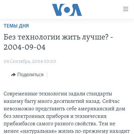
Линки
доступности
Перейти
ТЕМЫ ДНЯ
на
ГЛАВНОЕ
Без технологии жить лучше? -
основной
ПРОГРАММЫ
контент
2004-09-04
ПРОЕКТЫ
Перейти
АМЕРИКА
к
04 Сентябрь, 2004 03:00
ЭКСПЕРТИЗА
НОВОСТИ ЗА МИНУТУ
УЧИМ АНГЛИЙСКИЙ
основной
Поделиться
ИНТЕРВЬЮ
ИТОГИ
НАША АМЕРИКАНСКАЯ ИСТОРИЯ
навигации
Перейти
ФАКТЫ ПРОТИВ ФЕЙКОВ
ПОЧЕМУ ЭТО ВАЖНО?
А КАК В АМЕРИКЕ?
в
Современные технологии задали стандарты
ЗА СВОБОДУ ПРЕССЫ
ДИСКУССИЯ VOA
АРТЕФАКТЫ
поиск
нашему быту много десятилетий назад. Сейчас
УЧИМ АНГЛИЙСКИЙ
ДЕТАЛИ
АМЕРИКАНСКИЕ ГОРОДКИ
невозможно представить себе американский дом
без электронных приборов и технических
ВИДЕО
НЬЮ-ЙОРК NEW YORK
ТЕСТЫ
прибамбасов самого разного свойства. Тем не
ПОДПИСКА НА НОВОСТИ
АМЕРИКА. БОЛЬШОЕ ПУТЕШЕСТВИЕ
менее «натуральная» жизнь по-прежнему находит