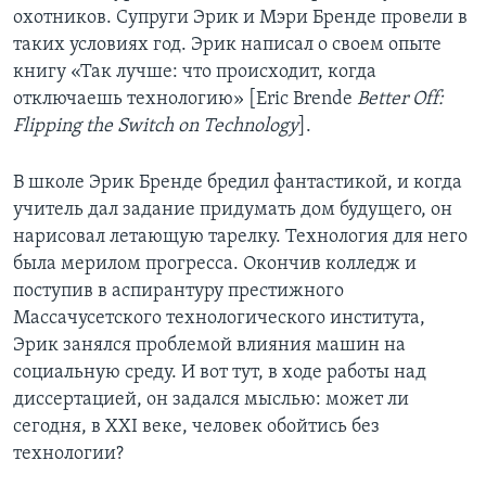
охотников. Супруги Эрик и Мэри Бренде провели в
Learning English
таких условиях год. Эрик написал о своем опыте
книгу «Так лучше: что происходит, когда
СОЦИАЛЬНЫЕ СЕТИ
отключаешь технологию» [Eric Brende
Better Off:
Flipping the Switch on Technology
].
В школе Эрик Бренде бредил фантастикой, и когда
Языки
учитель дал задание придумать дом будущего, он
нарисовал летающую тарелку. Технология для него
была мерилом прогресса. Окончив колледж и
поступив в аспирантуру престижного
Массачусетского технологического института,
Эрик занялся проблемой влияния машин на
социальную среду. И вот тут, в ходе работы над
диссертацией, он задался мыслью: может ли
сегодня, в ХХI веке, человек обойтись без
технологии?