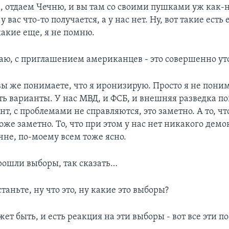
 отдаем Чечню, и вы там со своими пушками уж как-
у вас что-то получается, а у нас нет. Ну, вот такие есть
какие еще, я не помню.
умаю, с приглашением американцев - это совершенно у
 вы же понимаете, что я иронизирую. Просто я не пони
ь варианты. У нас МВД, и ФСБ, и внешняя разведка пок
, с проблемами не справляются, это заметно. А то, чт
тоже заметно. То, что при этом у нас нет никакого дем
чне, по-моему всем тоже ясно.
 прошли выборы, так сказать…
станьте, ну что это, ну какие это выборы?
ожет быть, и есть реакция на эти выборы - вот все эти п