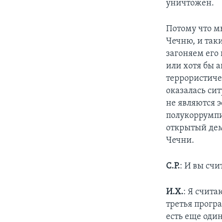
уничтожен.
Потому что м
Чечню, и так
загоняем его 
или хотя бы 
террористичес
оказалась си
не являются 
полукоррумпи
открытый дем
Чечни.
С.Р.
: И вы сч
И.Х.
: Я счита
третья прогр
есть еще один