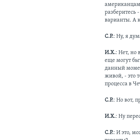
американцам,
разберитесь - 
варианты. А 
С.Р.
: Ну, я д
И.Х.
: Нет, но
еще могут быт
данный момент
живой, - это 
процесса в Че
С.Р.
: Но вот,
И.Х.
: Ну пере
С.Р.
: И это, м