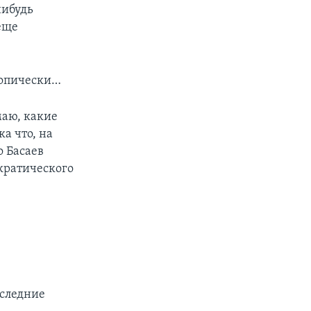
нибудь
 еще
топически…
маю, какие
а что, на
о Басаев
ократического
оследние