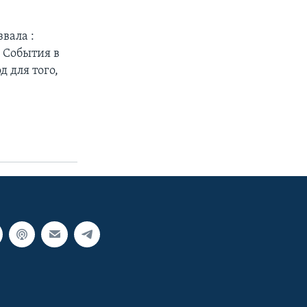
звала :
. События в
д для того,