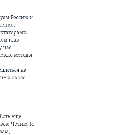
руем Россию и
ление,
иктаторами,
ем глав
у нас
ловые методы
ешиться на
не и около
 Есть еще
 всю Чечню. И
вам,