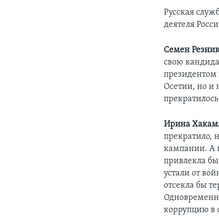
Русская служ
деятеля Росс
Семен Резни
свою кандидат
президентом в
Осетии, но и 
прекратилось
Ирина Хакам
прекратило, н
кампании. А 
привлекла бы 
устали от во
отсекла бы т
Одновременно
коррупцию в с