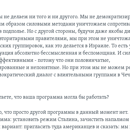
ы не делаем ни того и ни другого. Мы не демократизи
им образом силовыми методами уничтожаем сопротив
в подполье. Но с другой стороны, будучи даже якобы д
авторитарными правителями, мы при этом не уничтожа
ких группировок, как это делается в Израиле. То есть 
туация абсолютно бессмысленная и беспомощная. И си
эффективными - потому что они половинчатые,
рованные и непонятные. Но при этом мы не можем р
ократический диалог с влиятельными группами в Чеч
итаете, что ваша программа могла бы работать?
ю, что просто другой программы в данный момент нет.
амма: установить режим Сталина, зачистить напалмом
 вариант: пригласить туда американцев и сказать: мы 