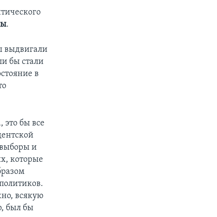
итического
ды
.
Вы выдвигали
ли бы стали
остояние в
то
, это бы все
идентской
 выборы и
ых, которые
бразом
 политиков.
но, всякую
р, был бы