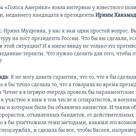
ба «Голоса Америки» взяла интервью у известного пол
ии, недавнего кандидата в президенты
Ирины Хакама
к
: Ирина Муцуовна, у нас к вам один простой вопрос. 
уру на пост президента России. Что бы вы сделали, ес
 этой ситуации? И я имею ввиду не только это против
недавние теракты. Что нужно сделать для того, чтобы э
?
ада
: Я не могу давать гарантии, что то, что я бы сделала
о я бы точно сделала то, что я говорила во время през
в Чечне я в первую очередь провела бы парламентские
к участию к ним в том числе и сепаратистов, и военн
йны и которым была бы объявлена амнистия. И таким о
еррористов, отъявленных бандитов, от действительных
 я бы уничтожила теми методами, какими это возмож
пецслужбах, и сделала бы все, чтобы Басаев, наприме