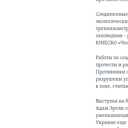
Соединенные
экологически
трехкилометр
заповедник -
ЮНЕСКО «Чело
Работы по со
протесты и р
Противники с
разрушены уг
в зоне, счит
Выступая на 
Адам Эрели ск
уменьшающим
Украине еще 