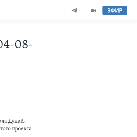
ЭФИР
04-08-
ала Дунай-
того проекта