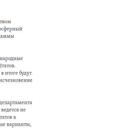
ством
иосферный
граммы
ународные
татов.
в итоге будут
 исчезновение
 департамента
 ведется не
атов к
ные варианты,