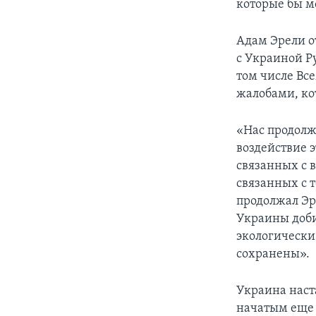
которые бы м
Адам Эрели о
с Украиной Р
том числе Вс
жалобами, ко
«Нас продолж
воздействие э
связанных с 
связанных с 
продолжал Эр
Украины доби
экологически
сохранены».
Украина наст
начатым еще 