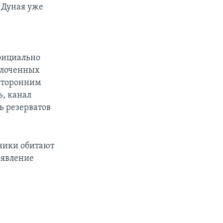
е Дуная уже
официально
олоченных
сторонним
, канал
ь резерватов
ники обитают
оявление