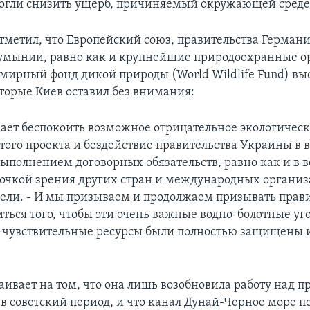
огли снизить ущерб, причиняемый окружающей среде
тметил, что Европейский союз, правительства Германи
умынии, равно как и крупнейшие природоохранные о
емирный фонд дикой природы (World Wildlife Fund) вы
торые Киев оставил без внимания:
ает беспокоить возможное отрицательное экологическ
того проекта и бездействие правительства Украины в 
выполнением договорных обязательств, равно как и в в
точкой зрения других стран и международных организ
ели. - И мы призываем и продолжаем призывать прав
ться того, чтобы эти очень важные водно-болотные уг
 чувствительные ресурсы были полностью защищены 
аивает на том, что она лишь возобновила работу над п
в советский период, и что канал Дунай-Черное море 