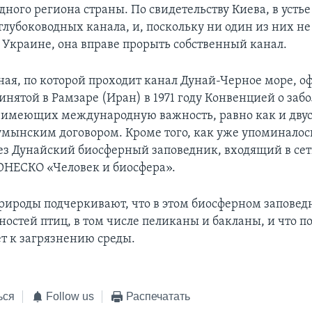
ного региона страны. По свидетельству Киева, в усть
глубоководных канала, и, поскольку ни один из них не
Украине, она вправе прорыть собственный канал.
уная, по которой проходит канал Дунай-Черное море, 
нятой в Рамзаре (Иран) в 1971 году Конвенцией о заб
 имеющих международную важность, равно как и дву
мынским договором. Кроме того, как уже упоминалось
ез Дунайский биосферный заповедник, входящий в сет
НЕСКО «Человек и биосфера».
ироды подчеркивают, что в этом биосферном заповед
ностей птиц, в том числе пеликаны и бакланы, и что п
ет к загрязнению среды.
ься
Follow us
Распечатать