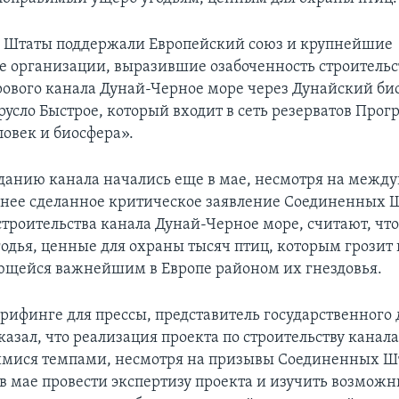
 Штаты поддержали Европейский союз и крупнейшие
е организации, выразившие озабоченность строитель
ового канала Дунай-Черное море через Дунайский б
 русло Быстрое, который входит в сеть резерватов Про
век и биосфера».
зданию канала начались еще в мае, несмотря на межд
анее сделанное критическое заявление Соединенных Ш
троительства канала Дунай-Черное море, считают, что 
одья, ценные для охраны тысяч птиц, которым грозит
ающейся важнейшим в Европе районом их гнездовья.
брифинге для прессы, представитель государственного
азал, что реализация проекта по строительству канала
ися темпами, несмотря на призывы Соединенных Шт
в мае провести экспертизу проекта и изучить возмож