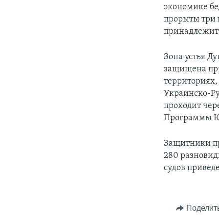
экономике бед
прорыты три 
принадлежит 
Зона устья Д
защищена при
территориях,
Украинско-Ру
проходит чер
Программы Ю
Защитники пр
280 разновид
судов привед
Поделит