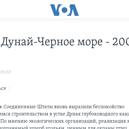
 Дунай-Черное море - 20
 03:00
ься
к Соединенные Штаты вновь выразили беспокойство
ся строительством в устье Дуная глубоководного кан
 По мнению экологических организаций, реализация э
оправимый ущерб угодьям, ценным для охраны птиц.