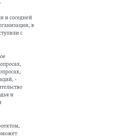
.
и и соседней
рганизации, в
ступили с
ое
вопросах,
опросах,
аций, -
ительство
одья и
и
роектом,
поможет