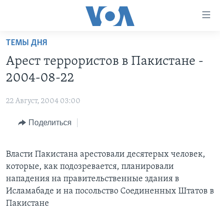
Линки
доступности
Перейти
ТЕМЫ ДНЯ
на
ГЛАВНОЕ
Арест террористов в Пакистане -
основной
ПРОГРАММЫ
контент
2004-08-22
ПРОЕКТЫ
Перейти
АМЕРИКА
к
22 Август, 2004 03:00
ЭКСПЕРТИЗА
НОВОСТИ ЗА МИНУТУ
УЧИМ АНГЛИЙСКИЙ
основной
Поделиться
ИНТЕРВЬЮ
ИТОГИ
НАША АМЕРИКАНСКАЯ ИСТОРИЯ
навигации
Перейти
ФАКТЫ ПРОТИВ ФЕЙКОВ
ПОЧЕМУ ЭТО ВАЖНО?
А КАК В АМЕРИКЕ?
в
Власти Пакистана арестовали десятерых человек,
ЗА СВОБОДУ ПРЕССЫ
ДИСКУССИЯ VOA
АРТЕФАКТЫ
поиск
которые, как подозревается, планировали
УЧИМ АНГЛИЙСКИЙ
ДЕТАЛИ
АМЕРИКАНСКИЕ ГОРОДКИ
нападения на правительственные здания в
Исламабаде и на посольство Соединенных Штатов в
ВИДЕО
НЬЮ-ЙОРК NEW YORK
ТЕСТЫ
Пакистане
ПОДПИСКА НА НОВОСТИ
АМЕРИКА. БОЛЬШОЕ ПУТЕШЕСТВИЕ