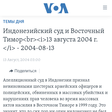
Линки
доступности
Перейти
ТЕМЫ ДНЯ
на
ГЛАВНОЕ
Индонезийский суд и Восточный
основной
ПРОГРАММЫ
контент
Тимор<br><i>13 августа 2004 г.
ПРОЕКТЫ
Перейти
АМЕРИКА
</i> - 2004-08-13
к
ЭКСПЕРТИЗА
НОВОСТИ ЗА МИНУТУ
УЧИМ АНГЛИЙСКИЙ
основной
13 Август, 2004 03:00
ИНТЕРВЬЮ
ИТОГИ
НАША АМЕРИКАНСКАЯ ИСТОРИЯ
навигации
Перейти
Поделиться
ФАКТЫ ПРОТИВ ФЕЙКОВ
ПОЧЕМУ ЭТО ВАЖНО?
А КАК В АМЕРИКЕ?
в
Апелляционный суд в Индонезии признал
ЗА СВОБОДУ ПРЕССЫ
ДИСКУССИЯ VOA
АРТЕФАКТЫ
поиск
невиновными шестерых армейских офицеров и
УЧИМ АНГЛИЙСКИЙ
ДЕТАЛИ
АМЕРИКАНСКИЕ ГОРОДКИ
полицейских, обвиненных в массовых убийствах и
ВИДЕО
нарушениях прав человека во время массовых
НЬЮ-ЙОРК NEW YORK
ТЕСТЫ
актов насилия в Восточном Тиморе в 1999 году. Это
ПОДПИСКА НА НОВОСТИ
АМЕРИКА. БОЛЬШОЕ ПУТЕШЕСТВИЕ
значит, что до сих пор ни один индонезиец не был