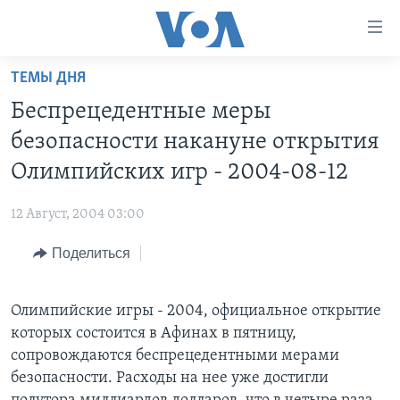
Линки
доступности
Перейти
ТЕМЫ ДНЯ
на
ГЛАВНОЕ
Беспрецедентные меры
основной
ПРОГРАММЫ
контент
безопасности накануне открытия
ПРОЕКТЫ
Перейти
АМЕРИКА
Олимпийских игр - 2004-08-12
к
ЭКСПЕРТИЗА
НОВОСТИ ЗА МИНУТУ
УЧИМ АНГЛИЙСКИЙ
основной
12 Август, 2004 03:00
ИНТЕРВЬЮ
ИТОГИ
НАША АМЕРИКАНСКАЯ ИСТОРИЯ
навигации
Перейти
Поделиться
ФАКТЫ ПРОТИВ ФЕЙКОВ
ПОЧЕМУ ЭТО ВАЖНО?
А КАК В АМЕРИКЕ?
в
ЗА СВОБОДУ ПРЕССЫ
ДИСКУССИЯ VOA
АРТЕФАКТЫ
поиск
Олимпийские игры - 2004, официальное открытие
УЧИМ АНГЛИЙСКИЙ
ДЕТАЛИ
АМЕРИКАНСКИЕ ГОРОДКИ
которых состоится в Афинах в пятницу,
ВИДЕО
НЬЮ-ЙОРК NEW YORK
ТЕСТЫ
сопровождаются беспрецедентными мерами
безопасности. Расходы на нее уже достигли
ПОДПИСКА НА НОВОСТИ
АМЕРИКА. БОЛЬШОЕ ПУТЕШЕСТВИЕ