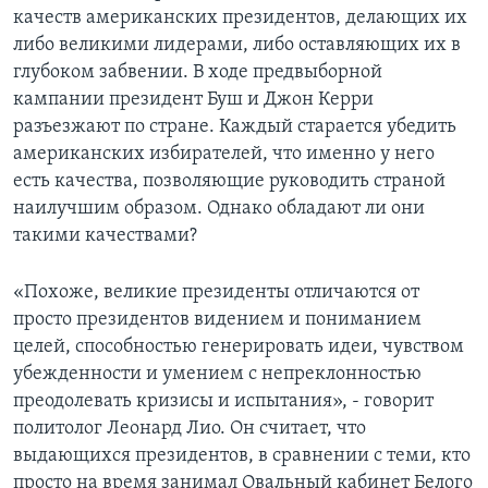
качеств американских президентов, делающих их
Learning English
либо великими лидерами, либо оставляющих их в
глубоком забвении. В ходе предвыборной
СОЦИАЛЬНЫЕ СЕТИ
кампании президент Буш и Джон Керри
разъезжают по стране. Каждый старается убедить
американских избирателей, что именно у него
есть качества, позволяющие руководить страной
Языки
наилучшим образом. Однако обладают ли они
такими качествами?
«Похоже, великие президенты отличаются от
просто президентов видением и пониманием
целей, способностью генерировать идеи, чувством
убежденности и умением с непреклонностью
преодолевать кризисы и испытания», - говорит
политолог Леонард Лио. Он считает, что
выдающихся президентов, в сравнении с теми, кто
просто на время занимал Овальный кабинет Белого