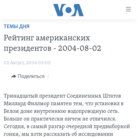
Линки
доступности
Перейти
ТЕМЫ ДНЯ
на
ГЛАВНОЕ
Рейтинг американских
основной
ПРОГРАММЫ
контент
президентов - 2004-08-02
ПРОЕКТЫ
Перейти
АМЕРИКА
к
02 Август, 2004 03:00
ЭКСПЕРТИЗА
НОВОСТИ ЗА МИНУТУ
УЧИМ АНГЛИЙСКИЙ
основной
Поделиться
ИНТЕРВЬЮ
ИТОГИ
НАША АМЕРИКАНСКАЯ ИСТОРИЯ
навигации
Перейти
ФАКТЫ ПРОТИВ ФЕЙКОВ
ПОЧЕМУ ЭТО ВАЖНО?
А КАК В АМЕРИКЕ?
в
Тринадцатый президент Соединенных Штатов
ЗА СВОБОДУ ПРЕССЫ
ДИСКУССИЯ VOA
АРТЕФАКТЫ
поиск
Миллард Филлмор памятен тем, что установил в
УЧИМ АНГЛИЙСКИЙ
ДЕТАЛИ
АМЕРИКАНСКИЕ ГОРОДКИ
Белом доме внутреннюю водопроводную сеть.
Больше он практически ничем не отличился.
ВИДЕО
НЬЮ-ЙОРК NEW YORK
ТЕСТЫ
Сегодня, в самый разгар очередной предвыборной
ПОДПИСКА НА НОВОСТИ
АМЕРИКА. БОЛЬШОЕ ПУТЕШЕСТВИЕ
гонки, мы хоти рассказать об исследовании