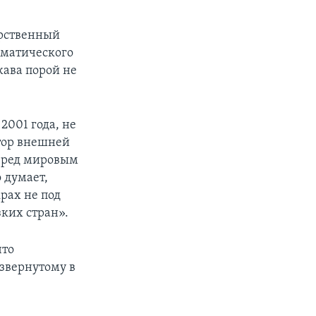
арственный
оматического
жава порой не
2001 года, не
тор внешней
перед мировым
 думает,
рах не под
зких стран».
что
звернутому в