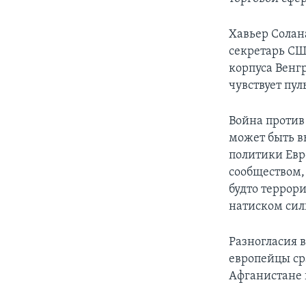
Хавьер Солана
секретарь СШ
корпуса Венг
чувствует пу
Война против 
может быть в
политики Евр
сообществом,
будто террор
натиском силы
Разногласия в
европейцы ср
Афганистане 