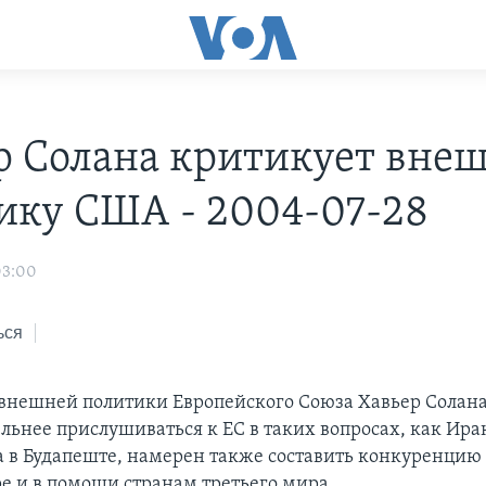
р Солана критикует вн
ику США - 2004-07-28
03:00
ься
внешней политики Европейского Cоюза Хавьер Солан
ьнее прислушиваться к ЕС в таких вопросах, как Ирак
а в Будапеште, намерен также составить конкуренцию
ре и в помощи странам третьего мира.