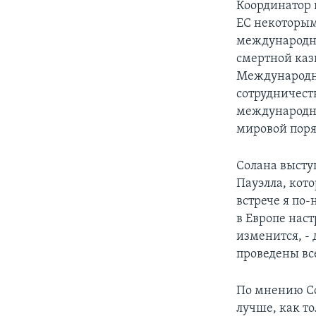
Координатор 
ЕС некоторым
международно
смертной каз
Международно
сотрудничеств
международны
мировой поря
Солана высту
Пауэлла, кот
встрече я по-
в Европе нас
изменится, - 
проведены вс
По мнению С
лучше, как т