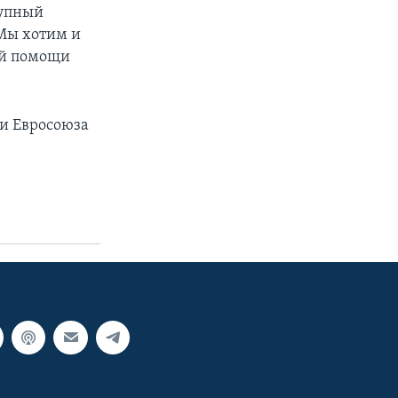
рупный
«Мы хотим и
ной помощи
 и Евросоюза