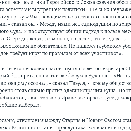
внешней политики Европейского Союза озвучил обесп
и аспектами внутренней политики США и их неуваж
му праву. «Мы расходимся во взглядах относительно 
ни, - сказал он. - Между нами нет единодушия по вопр
го Суда. У нас отсутствует общий подход к пользе м
а. Сверхдержава, возможно, полагает, что следовать
м законам не обязательно. По нашему глубокому уб
док требует игры по правилам от всех участников».
пил всего несколько часов спустя после госсекретаря 
орый был приглаш на этот же форум в Будапешт. «На 
настоящему осознал, - сказал Паэулл, - почему общест
троено столь сильно против администрации Буша. Но эт
добавил он, - как только в Ираке восторжествует демок
еобщие выборы».
оланы, отношения между Старым и Новым Светом ста
олько Вашингтон станет прислушиваться к мнению два