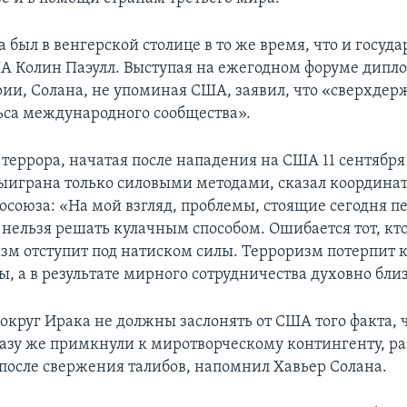
 был в венгерской столице в то же время, что и госуд
А Колин Паэулл. Выступая на ежегодном форуме дипл
рии, Солана, не упоминая США, заявил, что «сверхдер
льса международного сообщества».
террора, начатая после нападения на США 11 сентября 
ыиграна только силовыми методами, сказал координа
осоюза: «На мой взгляд, проблемы, стоящие сегодня 
 нельзя решать кулачным способом. Ошибается тот, кто
изм отступит под натиском силы. Терроризм потерпит к
, а в результате мирного сотрудничества духовно бли
округ Ирака не должны заслонять от США того факта, 
азу же примкнули к миротворческому контингенту, ра
после свержения талибов, напомнил Хавьер Солана.