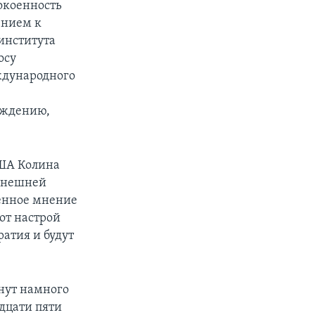
окоенность
ением к
института
осу
еждународного
еждению,
США Колина
нынешней
венное мнение
от настрой
ратия и будут
нут намного
дцати пяти