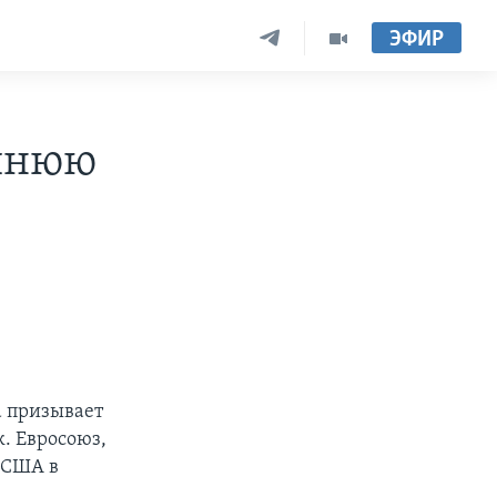
ЭФИР
ешнюю
а призывает
. Евросоюз,
 США в