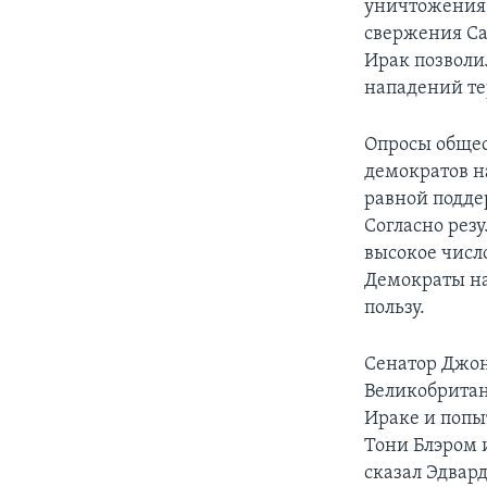
уничтожения,
свержения Са
Ирак позволи
нападений те
Опросы общес
демократов н
равной подде
Согласно рез
высокое число
Демократы на
пользу.
Сенатор Джон
Великобритан
Ираке и попы
Тони Блэром и
сказал Эдвард