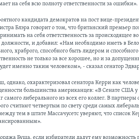
мает на себя всю полноту ответственности за ошибки».
роятного кандидата демократов на пост вице-президент
стра Блэра говорит о том, что британский премьер по
ринимать на себя ответственность за происходящее во
 должности, и добавил: «Нам необходимо иметь в Бел
ьного, храброго, способного быть лидером и способног
ственность не только за все хорошее, но и за допущен
удет именно таким человеком», - сказал сенатор Эдвар
ш, однако, охарактеризовал сенатора Керри как челов
 ценности большинства американцев: «В Сенате США у
 самого либерального из всех его коллег. В партнеры о
рого считают четвертым по свету среди самых либера
 между тем в штате Массачусетс уверяют, что список К
лансированным».
орджа Буша, если избиратели дадут ему возможность 