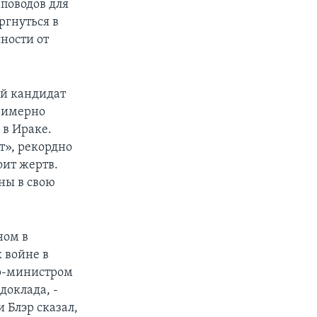
поводов для
ргнуться в
ности от
ый кандидат
примерно
 в Ираке.
т», рекордно
оит жертв.
ны в свою
ном в
 войне в
ер-министром
доклада, -
и Блэр сказал,