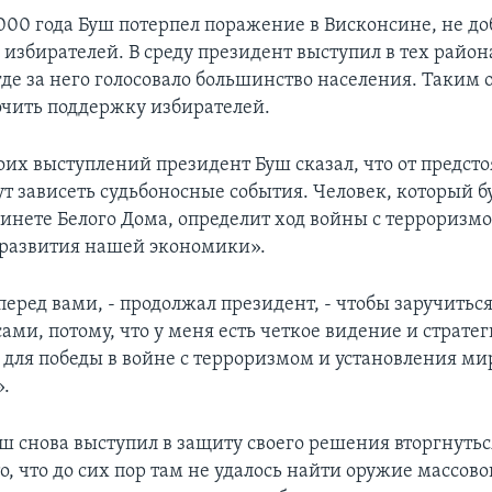
000 года Буш потерпел поражение в Висконсине, не д
 избирателей. В среду президент выступил в тех район
где за него голосовало большинство населения. Таким 
очить поддержку избирателей.
воих выступлений президент Буш сказал, что от предст
т зависеть судьбоносные события. Человек, который бу
инете Белого Дома, определит ход войны с терроризм
развития нашей экономики».
еред вами, - продолжал президент, - чтобы заручитьс
ми, потому, что у меня есть четкое видение и стратег
для победы в войне с терроризмом и установления ми
».
ш снова выступил в защиту своего решения вторгнутьс
о, что до сих пор там не удалось найти оружие массово