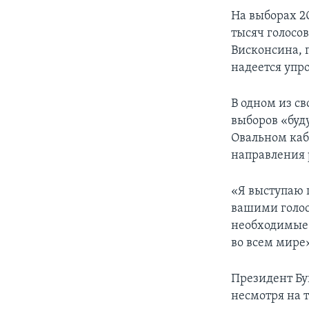
На выборах 2
тысяч голосов
Висконсина, 
надеется упр
В одном из с
выборов «буду
Овальном каб
направления 
«Я выступаю п
вашими голоса
необходимые 
во всем мире
Президент Бу
несмотря на т