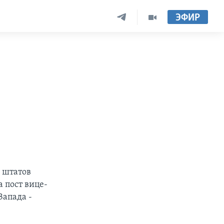
ЭФИР
 штатов
 пост вице-
Запада -