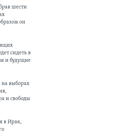
обрав шести
ах
образом он
оящих
дет сидеть в
ом и будущие
я на выборах
ия,
ра и свободы
я в Ирак,
го