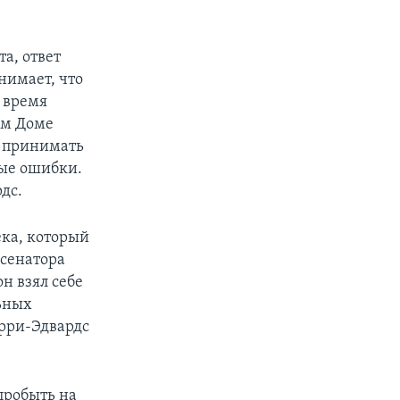
а, ответ
нимает, что
 время
ом Доме
о принимать
ные ошибки.
дс.
ека, который
 сенатора
н взял себе
льных
ерри-Эдвардс
пробыть на