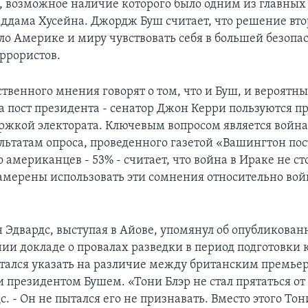
 возможное наличие которого было одним из главных 
ддама Хусейна. Джордж Буш считает, что решение вто
ло Америке и миру чувствовать себя в большей безопас
ррористов.
твенного мнения говорят о том, что и Буш, и вероятн
а пост президента - сенатор Джон Керри пользуются 
ржкой электората. Ключевым вопросом является война
ультатам опроса, проведенного газетой «Вашингтон пос
 американцев - 53% - считает, что война в Ираке не ст
мерены использовать эти сомнения относительно вой
 Эдвардс, выступая в Айове, упомянул об опубликован
ии докладе о провалах разведки в период подготовки к
тался указать на различие между британским премь
 президентом Бушем. «Тони Блэр не стал прятаться от 
с. - Он не пытался его не признавать. Вместо этого Тон