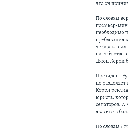
что он прини
По словам ве
премьер-мини
необходимо п
пребывания в
человека сил
на себя ответ
Джон Керри б
Президент Бу
не разделяет
Керри рейтинг
юриста, кото
сенаторов. А
является сба
По словам Дж