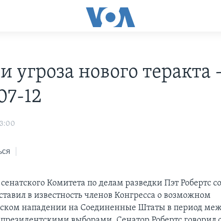
и угроза нового теракта 
07-12
03:00
ься
сенатского Комитета по делам разведки Пэт Робертс с
ставил в известность членов Конгресса о возможном
ском нападении на Соединенные Штаты в период ме
президентскими выборами. Сенатор Робертс говорил о