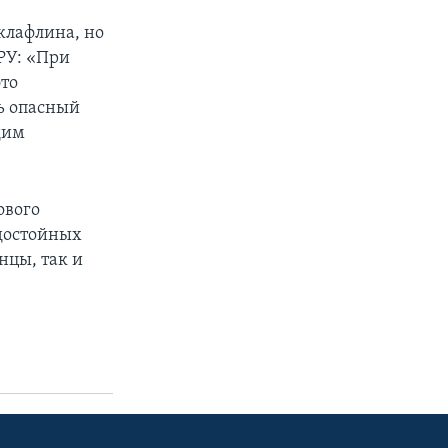
клафлина, но
РУ: «При
то
ь опасный
дим
ового
 достойных
нцы, так и