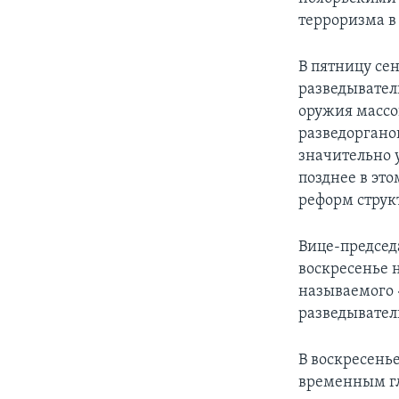
терроризма в
В пятницу сен
разведывател
оружия массо
разведоргано
значительно 
позднее в эт
реформ струк
Вице-председ
воскресенье н
называемого 
разведывател
В воскресень
временным гл