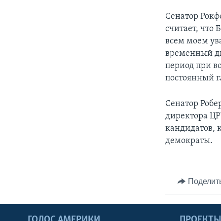
Сенатор Рокф
считает, что
всем моем ув
временный ди
период при 
постоянный г
Сенатор Робер
директора ЦР
кандидатов, 
демократы.
Поделит
ГОЛОС АМЕРИКИ
ПРОЕКТ