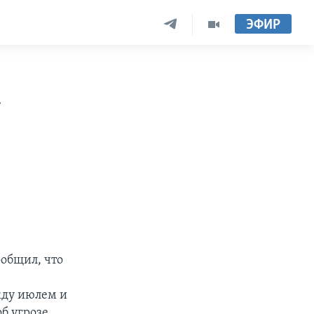
ЭФИР
-
ообщил, что
жду июлем и
б угрозе