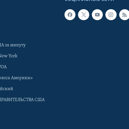
А за минуту
New York
VOA
олоса Америки»
ийский
ПРАВИТЕЛЬСТВА США