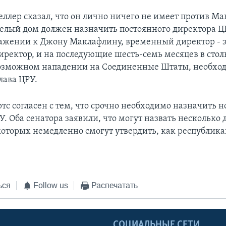
еллер сказал, что он лично ничего не имеет против Ма
 Белый дом должен назначить постоянного директора Ц
ажении к Джону Маклафлину, временный директор - э
ректор, и на последующие шесть-семь месяцев в стол
возможном нападении на Соединенные Штаты, необхо
лава ЦРУ.
тс согласен с тем, что срочно необходимо назначить н
У. Оба сенатора заявили, что могут назвать несколько
которых немедленно смогут утвердить, как республика
ься
Follow us
Распечатать
Ы
СОЦИАЛЬНЫЕ СЕТИ