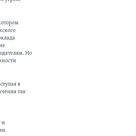
 котором
кского
оклада
ие
одателям. Но
жности
ступая в
ачения так
 и
ин.