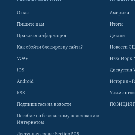
О нас
Америка
Пишите нам
Итоги
Правовая информация
Детали
Как обойти блокировку сайта?
Новости СШ
VOA+
Нью-Йорк 
iOS
Дискуссия 
Android
История «Г
RSS
Учим англ
Learning English
Подпишитесь на новости
ПОЗИЦИЯ 
Пособие по безопасному пользованию
СОЦИАЛЬНЫЕ СЕТИ
Интернетом
Доступная среда: Section 508