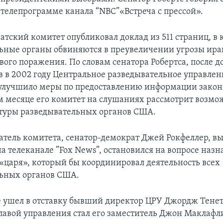
 телепрограмме канала “NBC”«Встреча с прессой».
атский комитет опубликовал доклад из 511 страниц, в
ьные органы обвиняются в преувеличении угрозы ира
вого поражения. По словам сенатора Робертса, после д
в в 2002 году Центральное разведывательное управлен
улучшило меры по предоставлению информации закон
ом месяце его комитет на слушаниях рассмотрит возмо
туры разведывательных органов США.
атель комитета, сенатор-демократ Джей Рокфеллер, вы
а телеканале ”Fox News”, остановился на вопросе назн
«царя», который бы координировал деятельность всех
ьных органов США.
е ушел в отставку бывший директор ЦРУ Джордж Тенет
авой управления стал его заместитель Джон Маклафл