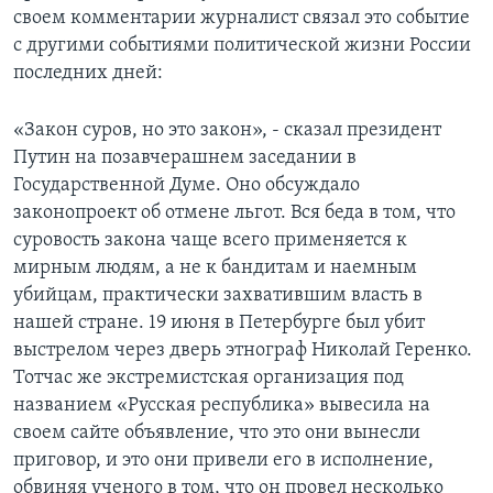
своем комментарии журналист связал это событие
Learning English
с другими событиями политической жизни России
последних дней:
СОЦИАЛЬНЫЕ СЕТИ
«Закон суров, но это закон», - сказал президент
Путин на позавчерашнем заседании в
Государственной Думе. Оно обсуждало
Языки
законопроект об отмене льгот. Вся беда в том, что
суровость закона чаще всего применяется к
мирным людям, а не к бандитам и наемным
убийцам, практически захватившим власть в
нашей стране. 19 июня в Петербурге был убит
выстрелом через дверь этнограф Николай Геренко.
Тотчас же экстремистская организация под
названием «Русская республика» вывесила на
своем сайте объявление, что это они вынесли
приговор, и это они привели его в исполнение,
обвиняя ученого в том, что он провел несколько