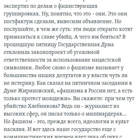
экспертиз по делам о фашиствующих
группировках. Ну, понятно, что это - они. Это они
постфактум сделали, вывесили объявление. Но
послушайте, в чем же суть: эти люди открыто хотят
примазаться к славе убийц. А чего им бояться? В
прошедшую пятницу Государственная Дума
отклонила законопроект об уголовной
ответственности за использование нацистской
символики. Любое слово о фашизме вызывает у
большинства наших депутатов и у власти чуть ли
не истерику. Как сказал на пятничном заседании в
Думе Жириновский, «фашизма в России нет, а есть
только протест молодежи». Вы скажете: при чем тут
убийство Хлебникова? Ведь он - журналист из
высоких сфер, он писал только о миллиардерах…
Но фашизм - это, прежде всего, идеология и культ
насилия. И вот здесь наше государство еще с
коммунистических времен идет рука об руку с