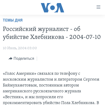
Линки
доступности
Перейти
ТЕМЫ ДНЯ
на
ГЛАВНОЕ
Российский журналист - об
основной
ПРОГРАММЫ
контент
убийстве Хлебникова - 2004-07-10
ПРОЕКТЫ
Перейти
АМЕРИКА
к
10 Июль, 2004 03:00
ЭКСПЕРТИЗА
НОВОСТИ ЗА МИНУТУ
УЧИМ АНГЛИЙСКИЙ
основной
Поделиться
ИНТЕРВЬЮ
ИТОГИ
НАША АМЕРИКАНСКАЯ ИСТОРИЯ
навигации
Перейти
ФАКТЫ ПРОТИВ ФЕЙКОВ
ПОЧЕМУ ЭТО ВАЖНО?
А КАК В АМЕРИКЕ?
в
«Голос Америки» связался по телефону с
ЗА СВОБОДУ ПРЕССЫ
ДИСКУССИЯ VOA
АРТЕФАКТЫ
поиск
московским журналистом и литератором Сергеем
УЧИМ АНГЛИЙСКИЙ
ДЕТАЛИ
АМЕРИКАНСКИЕ ГОРОДКИ
Баймухаметовым, постоянным автором
американского русскоязычного журнала
ВИДЕО
НЬЮ-ЙОРК NEW YORK
ТЕСТЫ
«Вестник», и мы попросили его
ПОДПИСКА НА НОВОСТИ
АМЕРИКА. БОЛЬШОЕ ПУТЕШЕСТВИЕ
прокомментировать убийство Пола Хлебникова. В