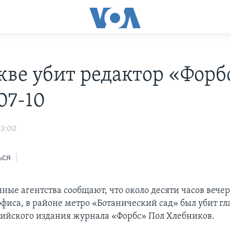
кве убит редактор «Форбс
07-10
03:00
ься
ые агентства сообщают, что около десяти часов вечер
 офиса, в районе метро «Ботанический сад» был убит г
сийского издания журнала «Форбс» Пол Хлебников.