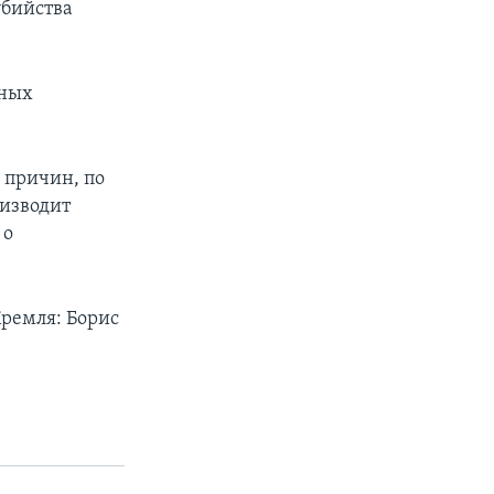
убийства
нных
 причин, по
оизводит
 о
Кремля: Борис