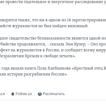
кве провести тщательное и энергичное расследование 
говорится также, что ни в одном из 14 зарегистрирова
ийств журналистов не был найден виновный.
дное свидетельство безнаказанности является одной из
бийства продолжаются, - сказала Энн Купер. – Оно пр
фект на журналистов в России, и сообщает всему миру
езразличии Кремля к свободе печати».
01 года вышла книга Пола Хлебникова «Крестный отец 
или история разграбления России».
ься
Follow us
Распечатать