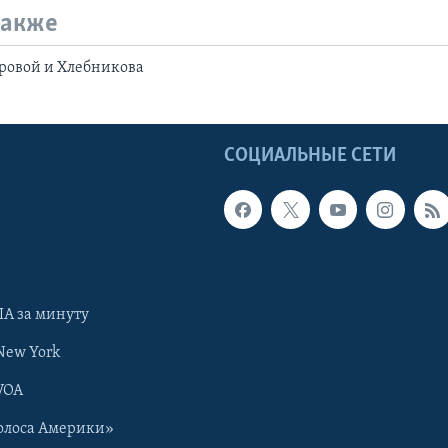
также
ровой и Хлебникова
Ы
СОЦИАЛЬНЫЕ СЕТИ
А за минуту
New York
VOA
олоса Америки»