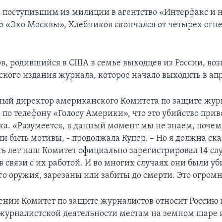
 поступившим из милиции в агентство «Интерфакс и 
 «Эхо Москвы», Хлебников скончался от четырех огн
в, родившийся в США в семье выходцев из России, воз
ского издания журнала, которое начало выходить в ап
ый директор американского Комитета по защите жур
 по телефону «Голосу Америки», что это убийство прив
ка. «Разумеется, в данный момент мы не знаем, почему
и быть мотивы, - продолжала Купер. – Но я должна сказ
ть лет наш Комитет официально зарегистрировал 14 сл
 связи с их работой. И во многих случаях они были уб
го оружия, зарезаны или забиты до смерти. Это огромн
лении Комитет по защите журналистов относит Россию 
журналистской деятельности местам на земном шаре 