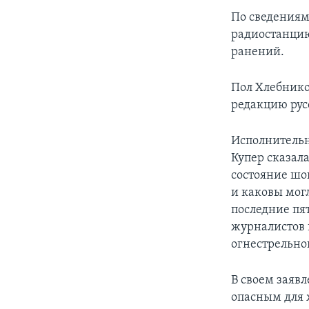
По сведениям
радиостанцию
ранений.
Пол Хлебнико
редакцию рус
Исполнительн
Купер сказала
состояние шо
и каковы могл
последние пя
журналистов в
огнестрельно
В своем заяв
опасным для 