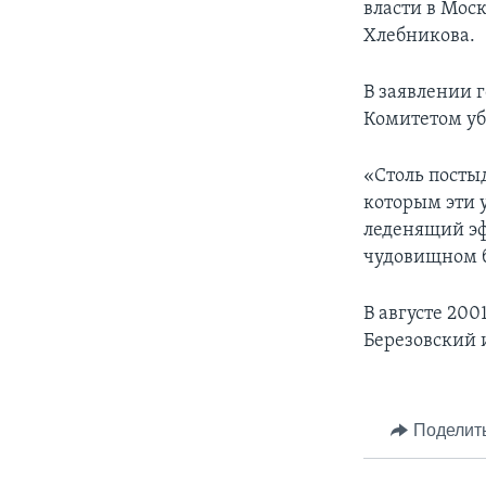
власти в Мос
Хлебникова.
В заявлении 
Комитетом уб
«Столь посты
которым эти у
леденящий эф
чудовищном б
В августе 20
Березовский 
Поделит