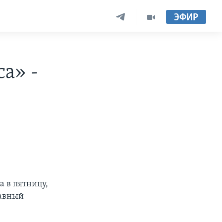
ЭФИР
а» -
а в пятницу,
лавный