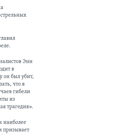
на
естрельных
главил
реле.
налистов Энн
одит в
 он был убит,
ать, что в
учаев гибели
иты из
ая трагедия».
к наиболее
и призывает