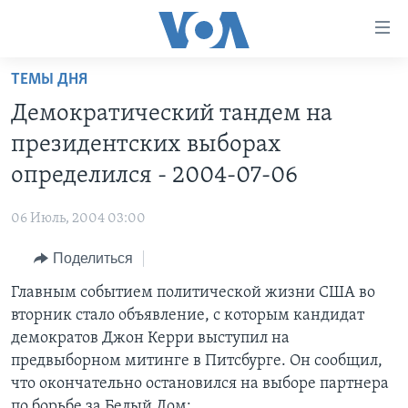
Линки
доступности
Перейти
ТЕМЫ ДНЯ
на
ГЛАВНОЕ
Демократический тандем на
основной
ПРОГРАММЫ
контент
президентских выборах
ПРОЕКТЫ
Перейти
АМЕРИКА
определился - 2004-07-06
к
ЭКСПЕРТИЗА
НОВОСТИ ЗА МИНУТУ
УЧИМ АНГЛИЙСКИЙ
основной
06 Июль, 2004 03:00
ИНТЕРВЬЮ
ИТОГИ
НАША АМЕРИКАНСКАЯ ИСТОРИЯ
навигации
Перейти
Поделиться
ФАКТЫ ПРОТИВ ФЕЙКОВ
ПОЧЕМУ ЭТО ВАЖНО?
А КАК В АМЕРИКЕ?
в
Главным событием политической жизни США во
ЗА СВОБОДУ ПРЕССЫ
ДИСКУССИЯ VOA
АРТЕФАКТЫ
поиск
вторник стало объявление, с которым кандидат
УЧИМ АНГЛИЙСКИЙ
ДЕТАЛИ
АМЕРИКАНСКИЕ ГОРОДКИ
демократов Джон Керри выступил на
ВИДЕО
предвыборном митинге в Питсбурге. Он сообщил,
НЬЮ-ЙОРК NEW YORK
ТЕСТЫ
что окончательно остановился на выборе партнера
ПОДПИСКА НА НОВОСТИ
АМЕРИКА. БОЛЬШОЕ ПУТЕШЕСТВИЕ
по борьбе за Белый Дом: