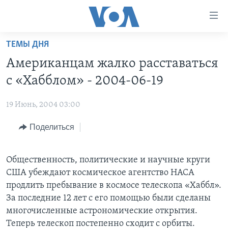
Линки
доступности
Перейти
ТЕМЫ ДНЯ
на
ГЛАВНОЕ
Американцам жалко расставаться
основной
ПРОГРАММЫ
контент
с «Хабблом» - 2004-06-19
ПРОЕКТЫ
Перейти
АМЕРИКА
к
19 Июнь, 2004 03:00
ЭКСПЕРТИЗА
НОВОСТИ ЗА МИНУТУ
УЧИМ АНГЛИЙСКИЙ
основной
Поделиться
ИНТЕРВЬЮ
ИТОГИ
НАША АМЕРИКАНСКАЯ ИСТОРИЯ
навигации
Перейти
ФАКТЫ ПРОТИВ ФЕЙКОВ
ПОЧЕМУ ЭТО ВАЖНО?
А КАК В АМЕРИКЕ?
в
Общественность, политические и научные круги
ЗА СВОБОДУ ПРЕССЫ
ДИСКУССИЯ VOA
АРТЕФАКТЫ
поиск
США убеждают космическое агентство НАСА
УЧИМ АНГЛИЙСКИЙ
ДЕТАЛИ
АМЕРИКАНСКИЕ ГОРОДКИ
продлить пребывание в космосе телескопа «Хаббл».
За последние 12 лет с его помощью были сделаны
ВИДЕО
НЬЮ-ЙОРК NEW YORK
ТЕСТЫ
многочисленные астрономические открытия.
ПОДПИСКА НА НОВОСТИ
АМЕРИКА. БОЛЬШОЕ ПУТЕШЕСТВИЕ
Теперь телескоп постепенно сходит с орбиты.