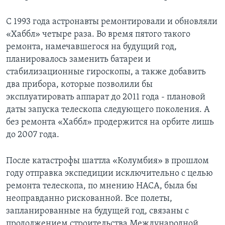
Learning English
С 1993 года астронавты ремонтировали и обновляли
«Хаббл» четыре раза. Во время пятого такого
СОЦИАЛЬНЫЕ СЕТИ
ремонта, намечавшегося на будущий год,
планировалось заменить батареи и
стабилизационные гироскопы, а также добавить
два прибора, которые позволили бы
Языки
эксплуатировать аппарат до 2011 года - плановой
даты запуска телескопа следующего поколения. А
без ремонта «Хаббл» продержится на орбите лишь
до 2007 года.
После катастрофы шаттла «Колумбия» в прошлом
году отправка экспедиции исключительно с целью
ремонта телескопа, по мнению НАСА, была бы
неоправданно рискованной. Все полеты,
запланированные на будущей год, связаны с
продолжением строительства Международной