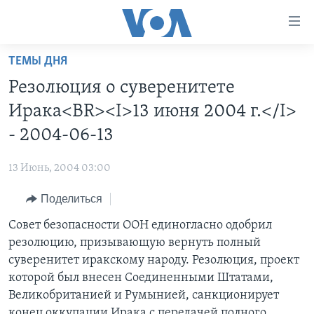
Линки
доступности
Перейти
ТЕМЫ ДНЯ
на
ГЛАВНОЕ
Резолюция о суверенитете
основной
ПРОГРАММЫ
контент
Ирака<BR><I>13 июня 2004 г.</I>
ПРОЕКТЫ
Перейти
АМЕРИКА
- 2004-06-13
к
ЭКСПЕРТИЗА
НОВОСТИ ЗА МИНУТУ
УЧИМ АНГЛИЙСКИЙ
основной
13 Июнь, 2004 03:00
ИНТЕРВЬЮ
ИТОГИ
НАША АМЕРИКАНСКАЯ ИСТОРИЯ
навигации
Перейти
Поделиться
ФАКТЫ ПРОТИВ ФЕЙКОВ
ПОЧЕМУ ЭТО ВАЖНО?
А КАК В АМЕРИКЕ?
в
Совет безопасности ООН единогласно одобрил
ЗА СВОБОДУ ПРЕССЫ
ДИСКУССИЯ VOA
АРТЕФАКТЫ
поиск
резолюцию, призывающую вернуть полный
УЧИМ АНГЛИЙСКИЙ
ДЕТАЛИ
АМЕРИКАНСКИЕ ГОРОДКИ
суверенитет иракскому народу. Резолюция, проект
ВИДЕО
которой был внесен Соединенными Штатами,
НЬЮ-ЙОРК NEW YORK
ТЕСТЫ
Великобританией и Румынией, санкционирует
ПОДПИСКА НА НОВОСТИ
АМЕРИКА. БОЛЬШОЕ ПУТЕШЕСТВИЕ
конец оккупации Ирака с передачей полного