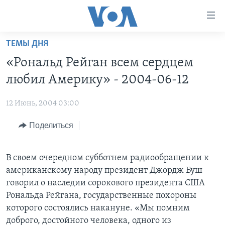
Линки
доступности
Перейти
ТЕМЫ ДНЯ
на
ГЛАВНОЕ
«Рональд Рейган всем сердцем
основной
ПРОГРАММЫ
контент
любил Америку» - 2004-06-12
ПРОЕКТЫ
Перейти
АМЕРИКА
к
12 Июнь, 2004 03:00
ЭКСПЕРТИЗА
НОВОСТИ ЗА МИНУТУ
УЧИМ АНГЛИЙСКИЙ
основной
Поделиться
ИНТЕРВЬЮ
ИТОГИ
НАША АМЕРИКАНСКАЯ ИСТОРИЯ
навигации
Перейти
ФАКТЫ ПРОТИВ ФЕЙКОВ
ПОЧЕМУ ЭТО ВАЖНО?
А КАК В АМЕРИКЕ?
в
В своем очередном субботнем радиообращении к
ЗА СВОБОДУ ПРЕССЫ
ДИСКУССИЯ VOA
АРТЕФАКТЫ
поиск
американскому народу президент Джордж Буш
УЧИМ АНГЛИЙСКИЙ
ДЕТАЛИ
АМЕРИКАНСКИЕ ГОРОДКИ
говорил о наследии сорокового президента США
Рональда Рейгана, государственные похороны
ВИДЕО
НЬЮ-ЙОРК NEW YORK
ТЕСТЫ
которого состоялись накануне. «Мы помним
ПОДПИСКА НА НОВОСТИ
АМЕРИКА. БОЛЬШОЕ ПУТЕШЕСТВИЕ
доброго, достойного человека, одного из