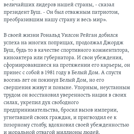
величайших лидеров нашей страны, - сказал
Learning English
президент Буш. - Он был отважным патриотом,
преобразившим нашу страну и весь мир».
СОЦИАЛЬНЫЕ СЕТИ
В своей жизни Рональд Уилсон Рейган добился
успеха на многих поприщах, продолжал Джордж
Буш, будь то в качестве спортивного комментатора,
Языки
киноактера или губернатора. И свои убеждения,
сформировавшиеся на протяжении его карьеры, он
принес с собой в 1981 году в Белый Дом. А спустя
восемь лет он покинул Белый Дом, но его
свершения живут и поныне. Упорным, неустанным
трудом он восстановил уверенность нации в своих
силах, укрепил дух свободного
предпринимательства, бросил вызов империи,
угнетавшей своих граждан, и пригвоздил ее к
позорному столбу, вдохновил своей убежденностью
и моральной отвагой миллионы людей.