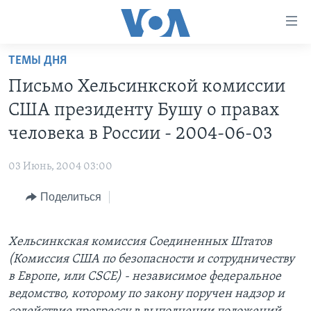
Линки
доступности
Перейти
ТЕМЫ ДНЯ
на
ГЛАВНОЕ
Письмо Хельсинкской комиссии
основной
ПРОГРАММЫ
контент
США президенту Бушу о правах
ПРОЕКТЫ
Перейти
АМЕРИКА
человека в России - 2004-06-03
к
ЭКСПЕРТИЗА
НОВОСТИ ЗА МИНУТУ
УЧИМ АНГЛИЙСКИЙ
основной
03 Июнь, 2004 03:00
ИНТЕРВЬЮ
ИТОГИ
НАША АМЕРИКАНСКАЯ ИСТОРИЯ
навигации
Перейти
Поделиться
ФАКТЫ ПРОТИВ ФЕЙКОВ
ПОЧЕМУ ЭТО ВАЖНО?
А КАК В АМЕРИКЕ?
в
ЗА СВОБОДУ ПРЕССЫ
ДИСКУССИЯ VOA
АРТЕФАКТЫ
поиск
Хельсинкская комиссия Соединенных Штатов
УЧИМ АНГЛИЙСКИЙ
ДЕТАЛИ
АМЕРИКАНСКИЕ ГОРОДКИ
(Комиссия США по безопасности и сотрудничеству
ВИДЕО
НЬЮ-ЙОРК NEW YORK
ТЕСТЫ
в Европе, или CSCE) - независимое федеральное
ведомство, которому по закону поручен надзор и
ПОДПИСКА НА НОВОСТИ
АМЕРИКА. БОЛЬШОЕ ПУТЕШЕСТВИЕ