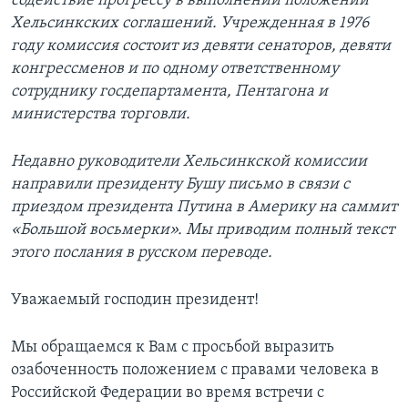
содействие прогрессу в выполнении положений
Хельсинкских соглашений. Учрежденная в 1976
Learning English
году комиссия состоит из девяти сенаторов, девяти
конгрессменов и по одному ответственному
СОЦИАЛЬНЫЕ СЕТИ
сотруднику госдепартамента, Пентагона и
министерства торговли.
Недавно руководители Хельсинкской комиссии
Языки
направили президенту Бушу письмо в связи с
приездом президента Путина в Америку на саммит
«Большой восьмерки». Мы приводим полный текст
этого послания в русском переводе.
Уважаемый господин президент!
Мы обращаемся к Вам с просьбой выразить
озабоченность положением с правами человека в
Российской Федерации во время встречи с