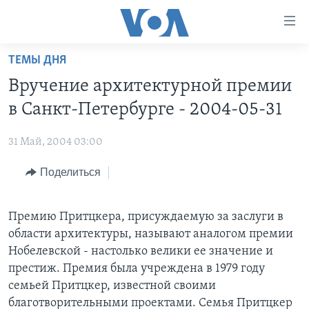
Линки
доступности
Перейти
ТЕМЫ ДНЯ
на
ГЛАВНОЕ
Вручение архитектурной премии
основной
ПРОГРАММЫ
контент
в Санкт-Петербурге - 2004-05-31
ПРОЕКТЫ
Перейти
АМЕРИКА
к
31 Май, 2004 03:00
ЭКСПЕРТИЗА
НОВОСТИ ЗА МИНУТУ
УЧИМ АНГЛИЙСКИЙ
основной
Поделиться
ИНТЕРВЬЮ
ИТОГИ
НАША АМЕРИКАНСКАЯ ИСТОРИЯ
навигации
Перейти
ФАКТЫ ПРОТИВ ФЕЙКОВ
ПОЧЕМУ ЭТО ВАЖНО?
А КАК В АМЕРИКЕ?
в
Премию Притцкера, присуждаемую за заслуги в
ЗА СВОБОДУ ПРЕССЫ
ДИСКУССИЯ VOA
АРТЕФАКТЫ
поиск
области архитектуры, называют аналогом премии
УЧИМ АНГЛИЙСКИЙ
ДЕТАЛИ
АМЕРИКАНСКИЕ ГОРОДКИ
Нобелевской - настолько велики ее значение и
престиж. Премия была учреждена в 1979 году
ВИДЕО
НЬЮ-ЙОРК NEW YORK
ТЕСТЫ
семьей Притцкер, известной своими
ПОДПИСКА НА НОВОСТИ
АМЕРИКА. БОЛЬШОЕ ПУТЕШЕСТВИЕ
благотворительными проектами. Семья Притцкер