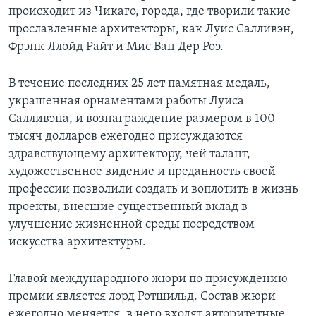
происходит из Чикаго, города, где творили такие
Learning English
прославленные архитекторы, как Луис Салливэн,
Фрэнк Ллойд Райт и Мис Ван Дер Роэ.
СОЦИАЛЬНЫЕ СЕТИ
В течение последних 25 лет памятная медаль,
украшенная орнаментами работы Луиса
Салливэна, и вознаграждение размером в 100
Языки
тысяч долларов ежегодно присуждаются
здравствующему архитектору, чей талант,
художественное видение и преданность своей
профессии позволили создать и воплотить в жизнь
проекты, внесшие существенный вклад в
улучшение жизненной среды посредством
искусства архитектуры.
Главой международного жюри по присуждению
премии является лорд Ротшильд. Состав жюри
ежегодно меняется, в него входят авторитетные