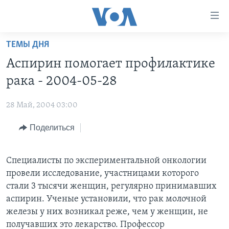
Линки
доступности
Перейти
ТЕМЫ ДНЯ
на
ГЛАВНОЕ
Аспирин помогает профилактике
основной
ПРОГРАММЫ
контент
рака - 2004-05-28
ПРОЕКТЫ
Перейти
АМЕРИКА
к
28 Май, 2004 03:00
ЭКСПЕРТИЗА
НОВОСТИ ЗА МИНУТУ
УЧИМ АНГЛИЙСКИЙ
основной
Поделиться
ИНТЕРВЬЮ
ИТОГИ
НАША АМЕРИКАНСКАЯ ИСТОРИЯ
навигации
Перейти
ФАКТЫ ПРОТИВ ФЕЙКОВ
ПОЧЕМУ ЭТО ВАЖНО?
А КАК В АМЕРИКЕ?
в
Специалисты по экспериментальной онкологии
ЗА СВОБОДУ ПРЕССЫ
ДИСКУССИЯ VOA
АРТЕФАКТЫ
поиск
провели исследование, участницами которого
УЧИМ АНГЛИЙСКИЙ
ДЕТАЛИ
АМЕРИКАНСКИЕ ГОРОДКИ
стали 3 тысячи женщин, регулярно принимавших
аспирин. Ученые установили, что рак молочной
ВИДЕО
НЬЮ-ЙОРК NEW YORK
ТЕСТЫ
железы у них возникал реже, чем у женщин, не
ПОДПИСКА НА НОВОСТИ
АМЕРИКА. БОЛЬШОЕ ПУТЕШЕСТВИЕ
получавших это лекарство. Профессор