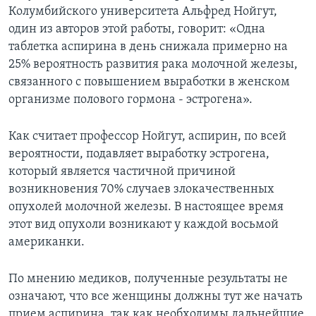
Колумбийского университета Альфред Нойгут,
Learning English
один из авторов этой работы, говорит: «Одна
таблетка аспирина в день снижала примерно на
СОЦИАЛЬНЫЕ СЕТИ
25% вероятность развития рака молочной железы,
связанного с повышением выработки в женском
организме полового гормона - эстрогена».
Языки
Как считает профессор Нойгут, аспирин, по всей
вероятности, подавляет выработку эстрогена,
который является частичной причиной
возникновения 70% случаев злокачественных
опухолей молочной железы. В настоящее время
этот вид опухоли возникают у каждой восьмой
американки.
По мнению медиков, полученные результаты не
означают, что все женщины должны тут же начать
прием аспирина, так как необходимы дальнейшие