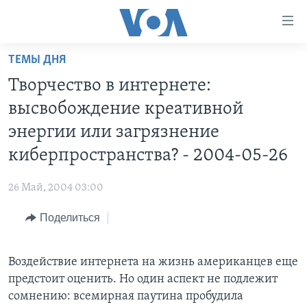
Линки
доступности
Перейти
ТЕМЫ ДНЯ
на
ГЛАВНОЕ
Творчество в интернете:
основной
ПРОГРАММЫ
контент
высвобождение креативной
ПРОЕКТЫ
Перейти
АМЕРИКА
энергии или загрязнение
к
ЭКСПЕРТИЗА
НОВОСТИ ЗА МИНУТУ
УЧИМ АНГЛИЙСКИЙ
киберпространства? - 2004-05-26
основной
ИНТЕРВЬЮ
ИТОГИ
НАША АМЕРИКАНСКАЯ ИСТОРИЯ
навигации
26 Май, 2004 03:00
Перейти
ФАКТЫ ПРОТИВ ФЕЙКОВ
ПОЧЕМУ ЭТО ВАЖНО?
А КАК В АМЕРИКЕ?
в
Поделиться
ЗА СВОБОДУ ПРЕССЫ
ДИСКУССИЯ VOA
АРТЕФАКТЫ
поиск
УЧИМ АНГЛИЙСКИЙ
ДЕТАЛИ
АМЕРИКАНСКИЕ ГОРОДКИ
Воздействие интернета на жизнь американцев еще
ВИДЕО
НЬЮ-ЙОРК NEW YORK
ТЕСТЫ
предстоит оценить. Но один аспект не подлежит
ПОДПИСКА НА НОВОСТИ
сомнению: всемирная паутина пробудила
АМЕРИКА. БОЛЬШОЕ ПУТЕШЕСТВИЕ