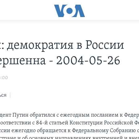
: демократия в России
ершенна - 2004-05-26
3:00
ься
идент Путин обратился с ежегодным посланием к Феде
соответствии с 84-й статьей Конституции Российской 
ссии ежегодно обращается к Федеральному Собранию с
стране и об основных направлениях внутренней и вн