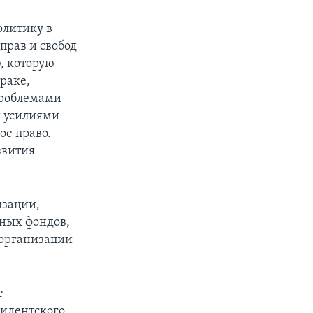
олитику в
прав и свобод
у, которую
раке,
 проблемами
 усилиями
ое право.
звития
изации,
нных фондов,
 организации
е
зидентского