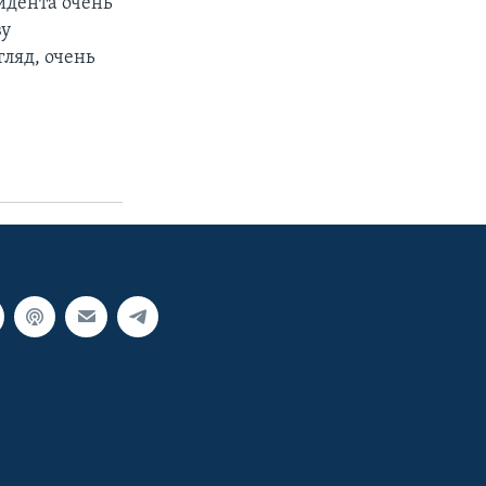
зидента очень
ву
гляд, очень