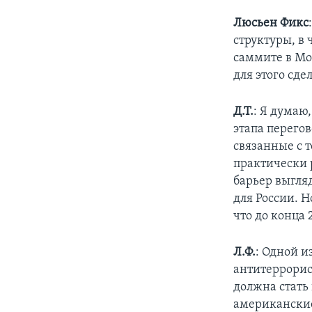
Люсьен Фикс
структуры, в 
саммите в Мо
для этого сде
Д.Т.
: Я думаю
этапа перего
связанные с 
практически 
барьер выгля
для России. 
что до конца 
Л.Ф.
: Одной 
антитеррорист
должна стать 
американские