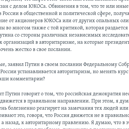
язан с делом ЮКОСа. Обвинения в том, что те или иные
в России в общественной и политической сфере, получ
ие от акционеров ЮКОСа или от других опальных олиг
ы во многом также с той критикой, которая раздается 
утина со стороны различных независимых исследоват
 организаций в авторитаризме, на которые президен
очень жестко в свое послании.
ые, заявил Путин в своем послании Федеральному Соб
в России устанавливается авторитаризм, но менять курс
Ваши комментарии?
нт Путин говорит о том, что российская демократия н
я движется в правильном направлении. При этом, я дум
ень болезненно реагирует на замечания тех людей или 
ивают это, говоря, что Россия движется не в правильн
 а назад, к авторитарному правлению. Я думаю, что в 