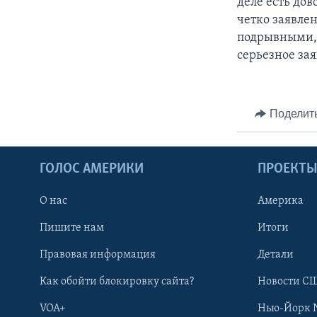
деле есть дов
четко заявлен
подрывными, е
серьезное за
Поделит
ГОЛОС АМЕРИКИ
ПРОЕКТ
О нас
Америка
Пишите нам
Итоги
Правовая информация
Детали
Как обойти блокировку сайта?
Новости СШ
VOA+
Нью-Йорк 