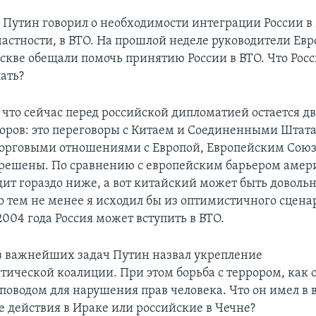
: Путин говорил о необходимости интеграции России 
частности, в ВТО. На прошлой неделе руководители Ев
скве обещали помочь принятию России в ВТО. Что Рос
лать?
, что сейчас перед российской дипломатией остается 
воров: это переговоры с Китаем и Соединенными Штат
торговыми отношениями с Европой, Европейским Союз
решены. По сравнению с европейским барьером аме
дит гораздо ниже, а вот китайский может быть довол
Но тем не менее я исходил бы из оптимистичного сцена
2004 года Россия может вступить в ВТО.
из важнейших задач Путин назвал укрепление
ической коалиции. При этом борьба с террором, как о
поводом для нарушения прав человека. Что он имел в в
 действия в Ираке или российские в Чечне?