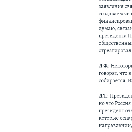
заявления св
создаваемые 
финансирован
думаю, связан
президента П
общественных
отреагировал 
Л.Ф.
: Некотор
говорят, что 
собирается. 
Д.Т.
: Президе
но что Росси
президент оч
которые оспар
направлении,