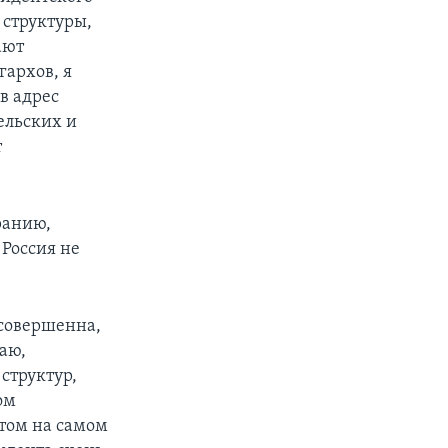
 структуры,
ают
архов, я
в адрес
ельских и
т
ранию,
 Россия не
есовершенна,
аю,
структур,
ом
этом на самом