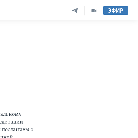
ЭФИР
ральному
Федерации
 посланием о
ешней