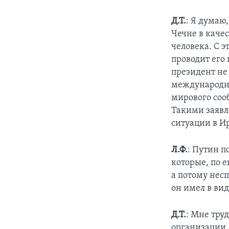
Д.Т.
: Я думаю
Чечне в качес
человека. С э
проводит его 
президент не 
международн
мирового соо
Такими заявл
ситуации в И
Л.Ф.
: Путин 
которые, по 
а потому нес
он имел в вид
Д.Т.
: Мне тру
организации.