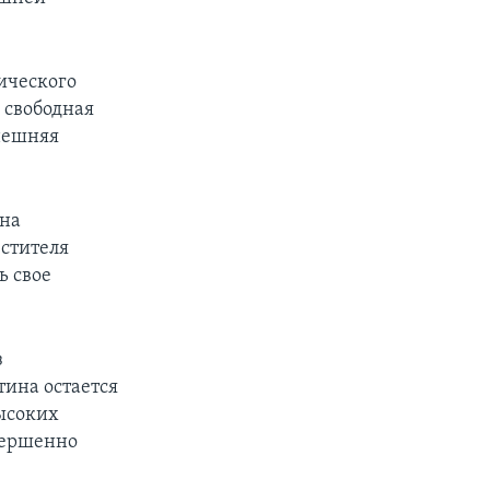
ического
 свободная
нешняя
 на
стителя
ь свое
з
ина остается
ысоких
вершенно