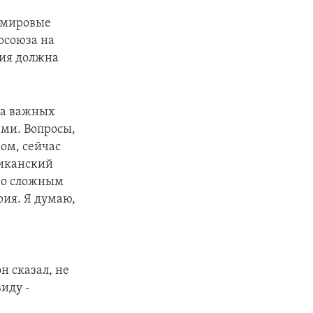
в мировые
росоюза на
сия должна
два важных
ами. Вопросы,
ом, сейчас
риканский
ьно сложным
рия. Я думаю,
н сказал, не
иду -