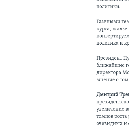
политики.
Главными тем
курса, жилье
конвертируем
политика и к
Президент Пу
ближайшие го
директора Мо
мнение о том
Дмитрий Тре
президентско
увеличение в
темпов роста
очевидных и 