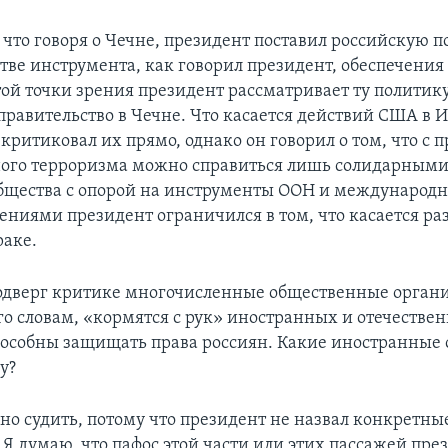
, что говоря о Чечне, президент поставил российскую п
тве инструмента, как говорил президент, обеспечения 
той точки зрения президент рассматривает ту политик
правительство в Чечне. Что касается действий США в И
критиковал их прямо, однако он говорил о том, что с
ого терроризма можно справиться лишь солидарными
бщества с опорой на инструменты ООН и международн
ениями президент ограничился в том, что касается ра
раке.
подверг критике многочисленные общественные орган
его словам, «кормятся с рук» иностранных и отечестве
пособны защищать права россиян. Какие иностранные
у?
дно судить, потому что президент не назвал конкретны
 Я думаю, что пафос этой части или этих пассажей пре