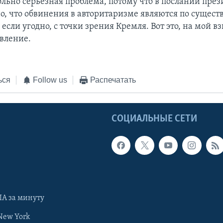
ольно серьезная проблема, потому что в послании пре
о, что обвинения в авторитаризме являются по сущест
сли угодно, с точки зрения Кремля. Вот это, на мой вз
явление.
ься
Follow us
Распечатать
Ы
СОЦИАЛЬНЫЕ СЕТИ
А за минуту
New York