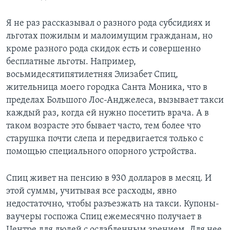
Learning English
Я не раз рассказывал о разного рода субсидиях и
льготах пожилым и малоимущим гражданам, но
СОЦИАЛЬНЫЕ СЕТИ
кроме разного рода скидок есть и совершенно
бесплатные льготы. Например,
восьмидесятипятилетняя Элизабет Спиц,
жительница моего городка Санта Моника, что в
Языки
пределах Большого Лос-Анджелеса, вызывает такси
каждый раз, когда ей нужно посетить врача. А в
таком возрасте это бывает часто, тем более что
старушка почти слепа и передвигается только с
помощью специального опорного устройства.
Спиц живет на пенсию в 930 долларов в месяц. И
этой суммы, учитывая все расходы, явно
недостаточно, чтобы разъезжать на такси. Купоны-
ваучеры госпожа Спиц ежемесячно получает в
Центре для людей с ослабленным зрением. Для нее