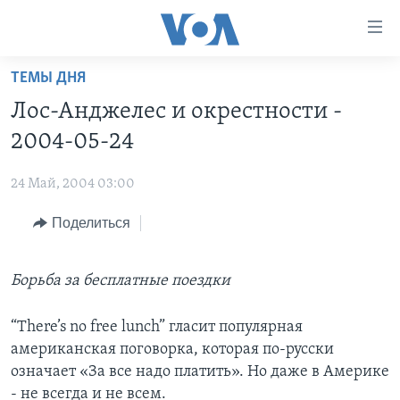
Линки
доступности
Перейти
ТЕМЫ ДНЯ
на
ГЛАВНОЕ
Лос-Анджелес и окрестности -
основной
ПРОГРАММЫ
контент
2004-05-24
ПРОЕКТЫ
Перейти
АМЕРИКА
к
24 Май, 2004 03:00
ЭКСПЕРТИЗА
НОВОСТИ ЗА МИНУТУ
УЧИМ АНГЛИЙСКИЙ
основной
Поделиться
ИНТЕРВЬЮ
ИТОГИ
НАША АМЕРИКАНСКАЯ ИСТОРИЯ
навигации
Перейти
ФАКТЫ ПРОТИВ ФЕЙКОВ
ПОЧЕМУ ЭТО ВАЖНО?
А КАК В АМЕРИКЕ?
в
Борьба за бесплатные поездки
ЗА СВОБОДУ ПРЕССЫ
ДИСКУССИЯ VOA
АРТЕФАКТЫ
поиск
УЧИМ АНГЛИЙСКИЙ
ДЕТАЛИ
АМЕРИКАНСКИЕ ГОРОДКИ
“There’s no free lunch” гласит популярная
американская поговорка, которая по-русски
ВИДЕО
НЬЮ-ЙОРК NEW YORK
ТЕСТЫ
означает «За все надо платить». Но даже в Америке
ПОДПИСКА НА НОВОСТИ
АМЕРИКА. БОЛЬШОЕ ПУТЕШЕСТВИЕ
- не всегда и не всем.