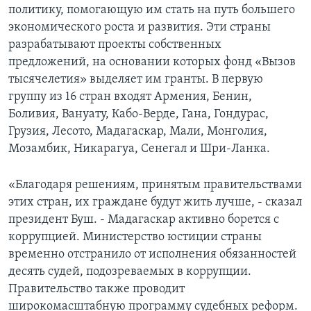
политику, помогающую им стать на путь большего
Learning English
экономического роста и развития. Эти страны
разрабатывают проекты собственных
предложений, на основании которых фонд «Вызов
СОЦИАЛЬНЫЕ СЕТИ
тысячелетия» выделяет им гранты. В первую
группу из 16 стран входят Армения, Бенин,
Боливия, Вануату, Кабо-Верде, Гана, Гондурас,
Языки
Грузия, Лесото, Мадагаскар, Мали, Монголия,
Мозамбик, Никарагуа, Сенегал и Шри-Ланка.
«Благодаря решениям, принятым правительствами
этих стран, их граждане будут жить лучше, - сказал
президент Буш. - Мадагаскар активно борется с
коррупцией. Министерство юстиции страны
временно отстранило от исполнения обязанностей
десять судей, подозреваемых в коррупции.
Правительство также проводит
широкомасштабную программу судебных реформ.