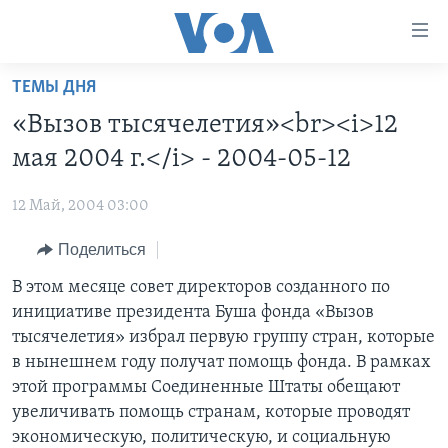
Линки
доступности
Перейти
ТЕМЫ ДНЯ
на
ГЛАВНОЕ
«Вызов тысячелетия»<br><i>12
основной
ПРОГРАММЫ
контент
мая 2004 г.</i> - 2004-05-12
ПРОЕКТЫ
Перейти
АМЕРИКА
к
12 Май, 2004 03:00
ЭКСПЕРТИЗА
НОВОСТИ ЗА МИНУТУ
УЧИМ АНГЛИЙСКИЙ
основной
Поделиться
ИНТЕРВЬЮ
ИТОГИ
НАША АМЕРИКАНСКАЯ ИСТОРИЯ
навигации
Перейти
ФАКТЫ ПРОТИВ ФЕЙКОВ
В этом месяце совет директоров созданного по
ПОЧЕМУ ЭТО ВАЖНО?
А КАК В АМЕРИКЕ?
в
инициативе президента Буша фонда «Вызов
ЗА СВОБОДУ ПРЕССЫ
ДИСКУССИЯ VOA
АРТЕФАКТЫ
поиск
тысячелетия» избрал первую группу стран, которые
УЧИМ АНГЛИЙСКИЙ
ДЕТАЛИ
АМЕРИКАНСКИЕ ГОРОДКИ
в нынешнем году получат помощь фонда. В рамках
этой программы Соединенные Штаты обещают
ВИДЕО
НЬЮ-ЙОРК NEW YORK
ТЕСТЫ
увеличивать помощь странам, которые проводят
ПОДПИСКА НА НОВОСТИ
АМЕРИКА. БОЛЬШОЕ ПУТЕШЕСТВИЕ
экономическую, политическую, и социальную