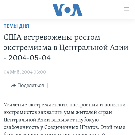
Линки
доступности
Перейти
ТЕМЫ ДНЯ
на
ГЛАВНОЕ
США встревожены ростом
основной
ПРОГРАММЫ
контент
экстремизма в Центральной Азии
ПРОЕКТЫ
Перейти
АМЕРИКА
- 2004-05-04
к
ЭКСПЕРТИЗА
НОВОСТИ ЗА МИНУТУ
УЧИМ АНГЛИЙСКИЙ
основной
04 Май, 2004 03:00
ИНТЕРВЬЮ
ИТОГИ
НАША АМЕРИКАНСКАЯ ИСТОРИЯ
навигации
Перейти
Поделиться
ФАКТЫ ПРОТИВ ФЕЙКОВ
ПОЧЕМУ ЭТО ВАЖНО?
А КАК В АМЕРИКЕ?
в
ЗА СВОБОДУ ПРЕССЫ
ДИСКУССИЯ VOA
АРТЕФАКТЫ
поиск
Усиление экстремистских настроений и попытки
УЧИМ АНГЛИЙСКИЙ
ДЕТАЛИ
АМЕРИКАНСКИЕ ГОРОДКИ
экстремистов захватить умы жителей стран
ВИДЕО
НЬЮ-ЙОРК NEW YORK
ТЕСТЫ
Центральной Азии вызывает глубокую
озабоченность у Соединенных Штатов. Этой теме
ПОДПИСКА НА НОВОСТИ
АМЕРИКА. БОЛЬШОЕ ПУТЕШЕСТВИЕ