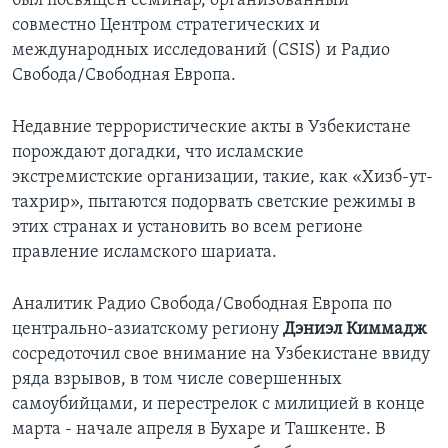
был посвящен семинар, организованный
совместно Центром стратегических и
Learning English
международных исследований (CSIS) и Радио
Свобода/Свободная Европа.
СОЦИАЛЬНЫЕ СЕТИ
Недавние террористические акты в Узбекистане
порождают догадки, что исламские
экстремистские организации, такие, как «Хизб-ут-
Языки
тахрир», пытаются подорвать светские режимы в
этих странах и установить во всем регионе
правление исламского шариата.
Аналитик Радио Свобода/Свободная Европа по
центрально-азиатскому региону
Дэниэл Киммадж
сосредоточил свое внимание на Узбекистане ввиду
ряда взрывов, в том числе совершенных
самоубийцами, и перестрелок с милицией в конце
марта - начале апреля в Бухаре и Ташкенте. В