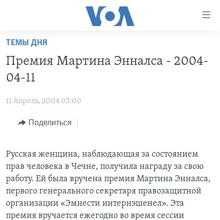
Линки
доступности
Перейти
ТЕМЫ ДНЯ
на
ГЛАВНОЕ
Премия Мартина Энналса - 2004-
основной
ПРОГРАММЫ
контент
04-11
ПРОЕКТЫ
Перейти
АМЕРИКА
к
11 Апрель, 2004 03:00
ЭКСПЕРТИЗА
НОВОСТИ ЗА МИНУТУ
УЧИМ АНГЛИЙСКИЙ
основной
Поделиться
ИНТЕРВЬЮ
ИТОГИ
НАША АМЕРИКАНСКАЯ ИСТОРИЯ
навигации
Перейти
ФАКТЫ ПРОТИВ ФЕЙКОВ
ПОЧЕМУ ЭТО ВАЖНО?
А КАК В АМЕРИКЕ?
в
Русская женщина, наблюдающая за состоянием
ЗА СВОБОДУ ПРЕССЫ
ДИСКУССИЯ VOA
АРТЕФАКТЫ
поиск
прав человека в Чечне, получила награду за свою
УЧИМ АНГЛИЙСКИЙ
ДЕТАЛИ
АМЕРИКАНСКИЕ ГОРОДКИ
работу. Ей была вручена премия Мартина Энналса,
первого генерального секретаря правозащитной
ВИДЕО
НЬЮ-ЙОРК NEW YORK
ТЕСТЫ
организации «Эмнести интернэшенел». Эта
ПОДПИСКА НА НОВОСТИ
АМЕРИКА. БОЛЬШОЕ ПУТЕШЕСТВИЕ
премия вручается ежегодно во время сессии