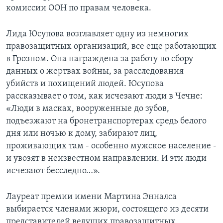
комиссии ООН по правам человека.
Learning English
Лида Юсупова возглавляет одну из немногих
СОЦИАЛЬНЫЕ СЕТИ
правозащитных организаций, все еще работающих
в Грозном. Она награждена за работу по сбору
данных о жертвах войны, за расследования
убийств и похищений людей. Юсупова
Языки
рассказывает о том, как исчезают люди в Чечне:
«Люди в масках, вооруженные до зубов,
подъезжают на бронетранспортерах средь белого
дня или ночью к дому, забирают лиц,
проживающих там - особенно мужское население -
и увозят в неизвестном направлении. И эти люди
исчезают бесследно…».
Лауреат премии имени Мартина Энналса
выбирается членами жюри, состоящего из десяти
представителей ведущих правозащитных