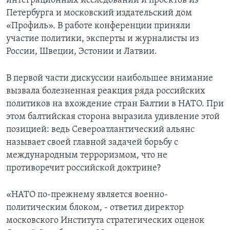
интеграционных исследований и проектов из
Петербурга и московский издательский дом
Learning English
«Профиль». В работе конференции приняли
участие политики, эксперты и журналисты из
СОЦИАЛЬНЫЕ СЕТИ
России, Швеции, Эстонии и Латвии.
В первой части дискуссии наибольшее внимание
вызвала болезненная реакция ряда российских
Языки
политиков на вхождение стран Балтии в НАТО. При
этом балтийская сторона выразила удивление этой
позицией: ведь Североатлантический альянс
называет своей главной задачей борьбу с
международным терроризмом, что не
противоречит российской доктрине?
«НАТО по-прежнему является военно-
политическим блоком, - ответил директор
московского Института стратегических оценок