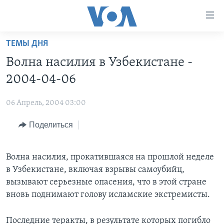
Линки
доступности
Перейти
ТЕМЫ ДНЯ
на
ГЛАВНОЕ
Волна насилия в Узбекистане -
основной
ПРОГРАММЫ
контент
2004-04-06
ПРОЕКТЫ
Перейти
АМЕРИКА
к
06 Апрель, 2004 03:00
ЭКСПЕРТИЗА
НОВОСТИ ЗА МИНУТУ
УЧИМ АНГЛИЙСКИЙ
основной
Поделиться
ИНТЕРВЬЮ
ИТОГИ
НАША АМЕРИКАНСКАЯ ИСТОРИЯ
навигации
Перейти
ФАКТЫ ПРОТИВ ФЕЙКОВ
ПОЧЕМУ ЭТО ВАЖНО?
А КАК В АМЕРИКЕ?
в
Волна насилия, прокатившаяся на прошлой неделе
ЗА СВОБОДУ ПРЕССЫ
ДИСКУССИЯ VOA
АРТЕФАКТЫ
поиск
в Узбекистане, включая взрывы самоубийц,
УЧИМ АНГЛИЙСКИЙ
ДЕТАЛИ
АМЕРИКАНСКИЕ ГОРОДКИ
вызывают серьезные опасения, что в этой стране
вновь поднимают голову исламские экстремисты.
ВИДЕО
НЬЮ-ЙОРК NEW YORK
ТЕСТЫ
ПОДПИСКА НА НОВОСТИ
АМЕРИКА. БОЛЬШОЕ ПУТЕШЕСТВИЕ
Последние теракты, в результате которых погибло