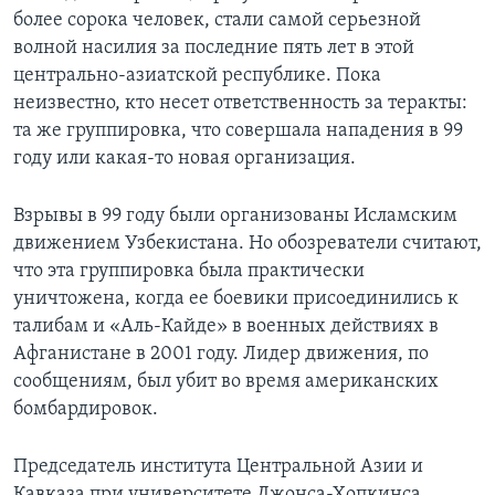
более сорока человек, стали самой серьезной
Learning English
волной насилия за последние пять лет в этой
центрально-азиатской республике. Пока
СОЦИАЛЬНЫЕ СЕТИ
неизвестно, кто несет ответственность за теракты:
та же группировка, что совершала нападения в 99
году или какая-то новая организация.
Языки
Взрывы в 99 году были организованы Исламским
движением Узбекистана. Но обозреватели считают,
что эта группировка была практически
уничтожена, когда ее боевики присоединились к
талибам и «Аль-Кайде» в военных действиях в
Афганистане в 2001 году. Лидер движения, по
сообщениям, был убит во время американских
бомбардировок.
Председатель института Центральной Азии и
Кавказа при университете Джонса-Хопкинса