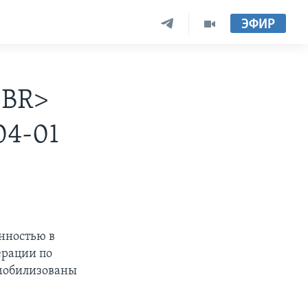
ЭФИР
<BR>
04-01
нностью в
ерации по
емобилизованы