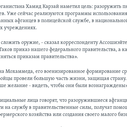
ганистана Хамид Карзай наметил цель: разоружить п
ев. Уже сейчас реализуются программы использовани
нных афганцев в полицейской службе, в национально
х учреждениях.
 сложить оружие, - сказал корреспонденту Ассошиэйте
 Таков приказ нашего федерального правительства, а 
няться приказам правительства».
на Мохаммеда, его военизированное формирование ср
 бойцы провели большую часть жизни, защищая страну
ше желание - видеть, чтобы они были вознаграждены», 
ициальные лица говорят, что разоружившиеся афганцы
и на службу в правительственные силы, получат помо
ермерского хозяйства или создания своего малого биз