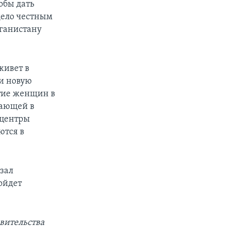
тобы дать
дело честным
фганистану
живет в
и новую
тие женщин в
вающей в
 центры
ются в
зал
ойдет
вительства