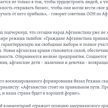
ется не только в том, чтобы трудоустроить людей, а ч
ность открывать бизнес, чтобы они могли вести свое 
лучать от него прибыль», - говорит советник ООН по А
ш подчеркнул, что сегодня народ Афганистана уже не 
ире режима талибов: «Граждане Афганистана принял
 гарантирующую им свободные выборы и полное учас
. Новая афганская армия становится силой, обеспечи
льность. Открываются мелкие предприятия. Создаются
ния, афганские дети – мальчики и девочки - возвраща
го военизированного формирования Фазал Рехман ска
рналисту: «Афганистан стоит на правильном пути. Пр
, и наша страна будет в хорошей форме».
 комментарий отражает позицию американского пра