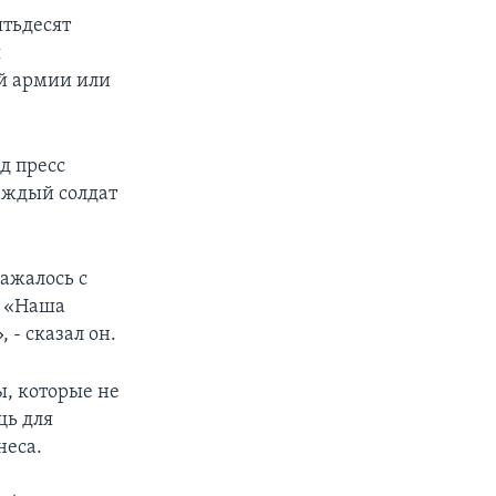
ятьдесят
я
й армии или
д пресс
каждый солдат
ажалось с
. «Наша
- сказал он.
, которые не
щь для
неса.