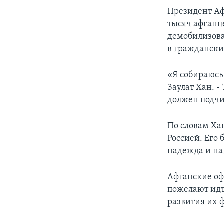
Президент Аф
тысяч афганц
демобилизова
в граждански
«Я собираюсь
Заулат Хан. -
должен подчи
По словам Ха
Россией. Его
надежда и на
Афганские оф
пожелают идт
развития их ф