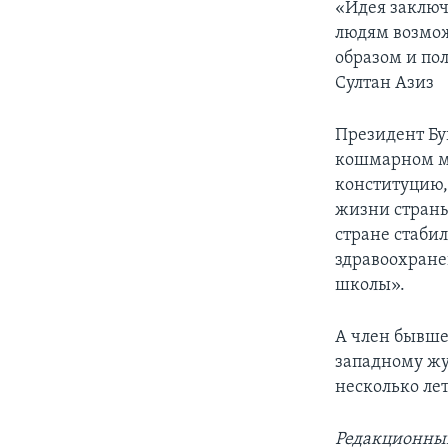
«Идея заключа
людям возмож
образом и по
Султан Азиз
Президент Бу
кошмарном м
конституцию,
жизни страны
стране стаби
здравоохране
школы».
А член бывше
западному жу
несколько лет
Редакционный