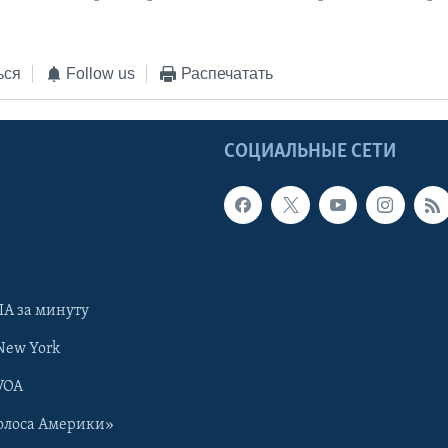
ься
Follow us
Распечатать
Ы
СОЦИАЛЬНЫЕ СЕТИ
А за минуту
New York
VOA
олоса Америки»