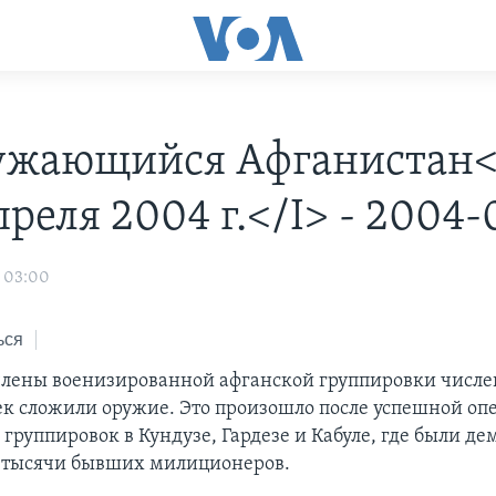
ужающийся Афганистан
преля 2004 г.</I> - 2004-
 03:00
ься
члены военизированной афганской группировки числе
ек сложили оружие. Это произошло после успешной оп
группировок в Кундузе, Гардезе и Кабуле, где были д
 тысячи бывших милиционеров.