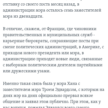
отставку со своего поста месяц назад, в
Learning English
администрации мэра осталось семь заместителей
мэра из двенадцати.
СОЦИАЛЬНЫЕ СЕТИ
В отличие, скажем, от Франции, где чиновники
правительственных и муниципальных служб -
карьерные бюрократы, сохраняющие посты при
Языки
смене политических администраций, в Америке, с
приходом нового президента или мэра, в
администрацию приходят новые люди, связанные
с выборным политическим деятелем партийными
или дружескими узами.
Именно такая связь была у мэра Хана с
заместителем мэра Троем Эдвардсом, с которым на
днях мэр на днях официально прервал всякое
общение и заявил этом публично. При этом, как у
нас водится, пожелал Эдвардсу всего самого