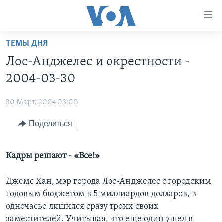
Линки
доступности
Перейти
ТЕМЫ ДНЯ
на
ГЛАВНОЕ
Лос-Анджелес и окрестности -
основной
ПРОГРАММЫ
контент
2004-03-30
ПРОЕКТЫ
Перейти
АМЕРИКА
к
30 Март, 2004 03:00
ЭКСПЕРТИЗА
НОВОСТИ ЗА МИНУТУ
УЧИМ АНГЛИЙСКИЙ
основной
Поделиться
ИНТЕРВЬЮ
ИТОГИ
НАША АМЕРИКАНСКАЯ ИСТОРИЯ
навигации
Перейти
ФАКТЫ ПРОТИВ ФЕЙКОВ
ПОЧЕМУ ЭТО ВАЖНО?
А КАК В АМЕРИКЕ?
в
Кадры решают - «Все!»
ЗА СВОБОДУ ПРЕССЫ
ДИСКУССИЯ VOA
АРТЕФАКТЫ
поиск
УЧИМ АНГЛИЙСКИЙ
ДЕТАЛИ
АМЕРИКАНСКИЕ ГОРОДКИ
Джемс Хан, мэр города Лос-Анджелес с городским
годовым бюджетом в 5 миллиардов долларов, в
ВИДЕО
НЬЮ-ЙОРК NEW YORK
ТЕСТЫ
одночасье лишился сразу троих своих
ПОДПИСКА НА НОВОСТИ
АМЕРИКА. БОЛЬШОЕ ПУТЕШЕСТВИЕ
заместителей. Учитывая, что еще один ушел в