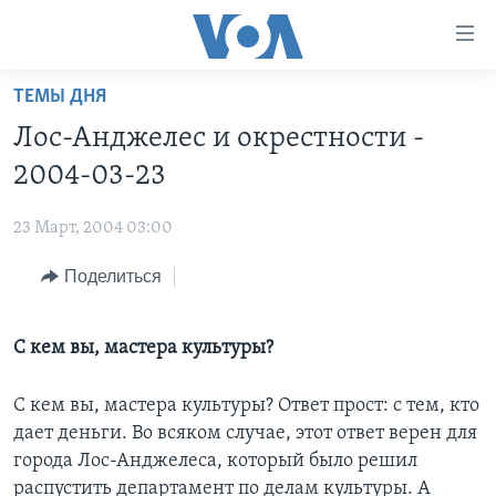
Линки
доступности
Перейти
ТЕМЫ ДНЯ
на
ГЛАВНОЕ
Лос-Анджелес и окрестности -
основной
ПРОГРАММЫ
контент
2004-03-23
ПРОЕКТЫ
Перейти
АМЕРИКА
к
23 Март, 2004 03:00
ЭКСПЕРТИЗА
НОВОСТИ ЗА МИНУТУ
УЧИМ АНГЛИЙСКИЙ
основной
Поделиться
ИНТЕРВЬЮ
ИТОГИ
НАША АМЕРИКАНСКАЯ ИСТОРИЯ
навигации
Перейти
ФАКТЫ ПРОТИВ ФЕЙКОВ
ПОЧЕМУ ЭТО ВАЖНО?
А КАК В АМЕРИКЕ?
в
С кем вы, мастера культуры?
ЗА СВОБОДУ ПРЕССЫ
ДИСКУССИЯ VOA
АРТЕФАКТЫ
поиск
УЧИМ АНГЛИЙСКИЙ
ДЕТАЛИ
АМЕРИКАНСКИЕ ГОРОДКИ
С кем вы, мастера культуры? Ответ прост: с тем, кто
дает деньги. Во всяком случае, этот ответ верен для
ВИДЕО
НЬЮ-ЙОРК NEW YORK
ТЕСТЫ
города Лос-Анджелеса, который было решил
ПОДПИСКА НА НОВОСТИ
АМЕРИКА. БОЛЬШОЕ ПУТЕШЕСТВИЕ
распустить департамент по делам культуры. А