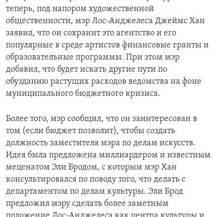
теперь, под напором художественной
Learning English
общественности, мэр Лос-Анджелеса Джеймс Хан
заявил, что он сохранит это агентство и его
СОЦИАЛЬНЫЕ СЕТИ
популярные в среде артистов финансовые гранты и
образовательные программы. При этом мэр
добавил, что будет искать другие пути по
обузданию растущих расходов ведомства на фоне
Языки
муниципального бюджетного кризиса.
Более того, мэр сообщил, что он заинтересован в
том (если бюджет позволит), чтобы создать
должность заместителя мэра по делам искусств.
Идея была предложена миллиардером и известным
меценатом Эли Бродом, с которым мэр Хан
консультировался по поводу того, что делать с
департаментом по делам культуры. Эли Брод
предложил мэру сделать более заметным
положение Лос-Анджелеса как центра культуры и