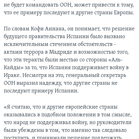
не будет командовать ООН, может привести к тому,
Learning English
что ее примеру последуют и другие страны Европы.
СОЦИАЛЬНЫЕ СЕТИ
По словам Кофи Аннана, он понимает, что решение
будущего правительства Испании было вызвано
исключительным стечением обстоятельств -
актами террора в Мадриде и возможностью того,
Языки
что эти теракты были местью со стороны «Аль-
Кайды» за то, что Испания поддерживает войну в
Ираке. Несмотря на это, генеральный секретарь
ООН выразил надежду, что другие страны не
последуют примеру Испании.
«Я считаю, что и другие европейские страны
оказывались в подобном положении в том смысле,
что народ не поддерживал войну, но руководители
были убеждены в том, что именно так следовало
поступить, и принимали решение поддержать