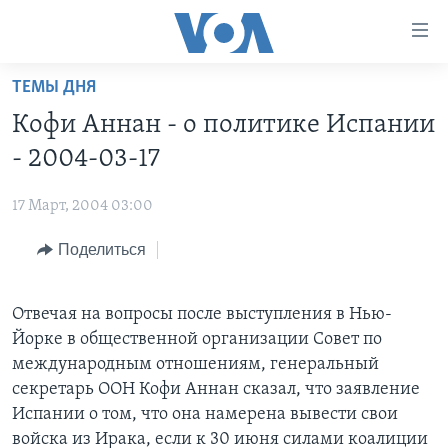
Линки
доступности
Перейти
ТЕМЫ ДНЯ
на
ГЛАВНОЕ
Кофи Аннан - о политике Испании
основной
ПРОГРАММЫ
контент
- 2004-03-17
ПРОЕКТЫ
Перейти
АМЕРИКА
к
17 Март, 2004 03:00
ЭКСПЕРТИЗА
НОВОСТИ ЗА МИНУТУ
УЧИМ АНГЛИЙСКИЙ
основной
Поделиться
ИНТЕРВЬЮ
ИТОГИ
НАША АМЕРИКАНСКАЯ ИСТОРИЯ
навигации
Перейти
ФАКТЫ ПРОТИВ ФЕЙКОВ
ПОЧЕМУ ЭТО ВАЖНО?
А КАК В АМЕРИКЕ?
в
Отвечая на вопросы после выступления в Нью-
ЗА СВОБОДУ ПРЕССЫ
ДИСКУССИЯ VOA
АРТЕФАКТЫ
поиск
Йорке в общественной организации Совет по
УЧИМ АНГЛИЙСКИЙ
ДЕТАЛИ
АМЕРИКАНСКИЕ ГОРОДКИ
международным отношениям, генеральный
секретарь ООН Кофи Аннан сказал, что заявление
ВИДЕО
НЬЮ-ЙОРК NEW YORK
ТЕСТЫ
Испании о том, что она намерена вывести свои
ПОДПИСКА НА НОВОСТИ
АМЕРИКА. БОЛЬШОЕ ПУТЕШЕСТВИЕ
войска из Ирака, если к 30 июня силами коалиции