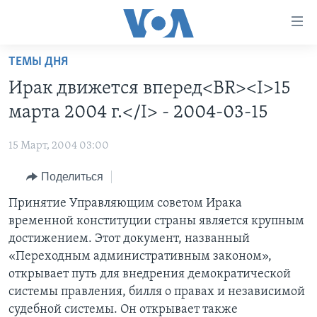
Линки
доступности
Перейти
ТЕМЫ ДНЯ
на
ГЛАВНОЕ
Ирак движется вперед<BR><I>15
основной
ПРОГРАММЫ
контент
марта 2004 г.</I> - 2004-03-15
ПРОЕКТЫ
Перейти
АМЕРИКА
к
15 Март, 2004 03:00
ЭКСПЕРТИЗА
НОВОСТИ ЗА МИНУТУ
УЧИМ АНГЛИЙСКИЙ
основной
Поделиться
ИНТЕРВЬЮ
ИТОГИ
НАША АМЕРИКАНСКАЯ ИСТОРИЯ
навигации
Перейти
ФАКТЫ ПРОТИВ ФЕЙКОВ
Принятие Управляющим советом Ирака
ПОЧЕМУ ЭТО ВАЖНО?
А КАК В АМЕРИКЕ?
в
временной конституции страны является крупным
ЗА СВОБОДУ ПРЕССЫ
ДИСКУССИЯ VOA
АРТЕФАКТЫ
поиск
достижением. Этот документ, названный
УЧИМ АНГЛИЙСКИЙ
ДЕТАЛИ
АМЕРИКАНСКИЕ ГОРОДКИ
«Переходным административным законом»,
открывает путь для внедрения демократической
ВИДЕО
НЬЮ-ЙОРК NEW YORK
ТЕСТЫ
системы правления, билля о правах и независимой
ПОДПИСКА НА НОВОСТИ
АМЕРИКА. БОЛЬШОЕ ПУТЕШЕСТВИЕ
судебной системы. Он открывает также