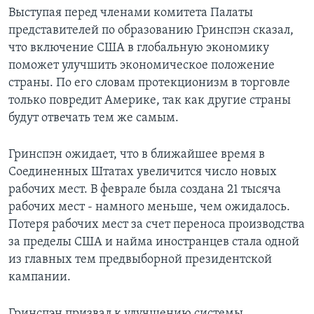
Выступая перед членами комитета Палаты
Learning English
представителей по образованию Гринспэн сказал,
что включение США в глобальную экономику
СОЦИАЛЬНЫЕ СЕТИ
поможет улучшить экономическое положение
страны. По его словам протекционизм в торговле
только повредит Америке, так как другие страны
будут отвечать тем же самым.
Языки
Гринспэн ожидает, что в ближайшее время в
Соединенных Штатах увеличится число новых
рабочих мест. В феврале была создана 21 тысяча
рабочих мест - намного меньше, чем ожидалось.
Потеря рабочих мест за счет переноса производства
за пределы США и найма иностранцев стала одной
из главных тем предвыборной президентской
кампании.
Гринспэн призвал к улучшению системы