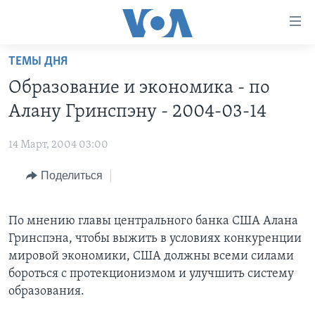
Линки
доступности
Перейти
ТЕМЫ ДНЯ
на
ГЛАВНОЕ
Образование и экономика - по
основной
ПРОГРАММЫ
контент
Алану Гринспэну - 2004-03-14
ПРОЕКТЫ
Перейти
АМЕРИКА
к
14 Март, 2004 03:00
ЭКСПЕРТИЗА
НОВОСТИ ЗА МИНУТУ
УЧИМ АНГЛИЙСКИЙ
основной
Поделиться
ИНТЕРВЬЮ
ИТОГИ
НАША АМЕРИКАНСКАЯ ИСТОРИЯ
навигации
Перейти
ФАКТЫ ПРОТИВ ФЕЙКОВ
ПОЧЕМУ ЭТО ВАЖНО?
А КАК В АМЕРИКЕ?
в
По мнению главы центрального банка США Алана
ЗА СВОБОДУ ПРЕССЫ
ДИСКУССИЯ VOA
АРТЕФАКТЫ
поиск
Гринспэна, чтобы выжить в условиях конкуренции
УЧИМ АНГЛИЙСКИЙ
ДЕТАЛИ
АМЕРИКАНСКИЕ ГОРОДКИ
мировой экономики, США должны всеми силами
бороться с протекционизмом и улучшить систему
ВИДЕО
НЬЮ-ЙОРК NEW YORK
ТЕСТЫ
образования.
ПОДПИСКА НА НОВОСТИ
АМЕРИКА. БОЛЬШОЕ ПУТЕШЕСТВИЕ