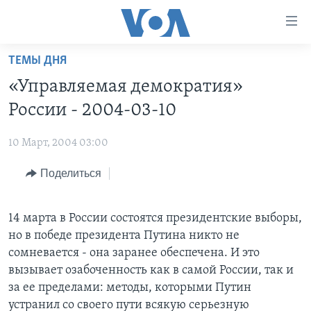
Линки
доступности
Перейти
ТЕМЫ ДНЯ
на
ГЛАВНОЕ
«Управляемая демократия»
основной
ПРОГРАММЫ
контент
России - 2004-03-10
ПРОЕКТЫ
Перейти
АМЕРИКА
к
10 Март, 2004 03:00
ЭКСПЕРТИЗА
НОВОСТИ ЗА МИНУТУ
УЧИМ АНГЛИЙСКИЙ
основной
Поделиться
ИНТЕРВЬЮ
ИТОГИ
НАША АМЕРИКАНСКАЯ ИСТОРИЯ
навигации
Перейти
ФАКТЫ ПРОТИВ ФЕЙКОВ
ПОЧЕМУ ЭТО ВАЖНО?
А КАК В АМЕРИКЕ?
в
14 марта в России состоятся президентские выборы,
ЗА СВОБОДУ ПРЕССЫ
ДИСКУССИЯ VOA
АРТЕФАКТЫ
поиск
но в победе президента Путина никто не
УЧИМ АНГЛИЙСКИЙ
ДЕТАЛИ
АМЕРИКАНСКИЕ ГОРОДКИ
сомневается - она заранее обеспечена. И это
вызывает озабоченность как в самой России, так и
ВИДЕО
НЬЮ-ЙОРК NEW YORK
ТЕСТЫ
за ее пределами: методы, которыми Путин
ПОДПИСКА НА НОВОСТИ
АМЕРИКА. БОЛЬШОЕ ПУТЕШЕСТВИЕ
устранил со своего пути всякую серьезную